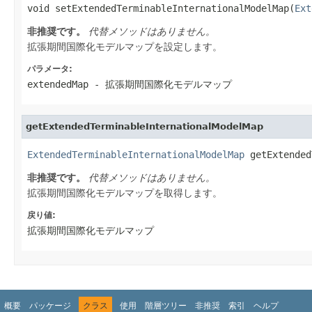
void setExtendedTerminableInternationalModelMap(
Ext
非推奨です。
代替メソッドはありません。
拡張期間国際化モデルマップを設定します。
パラメータ:
extendedMap
- 拡張期間国際化モデルマップ
getExtendedTerminableInternationalModelMap
ExtendedTerminableInternationalModelMap
 getExtended
非推奨です。
代替メソッドはありません。
拡張期間国際化モデルマップを取得します。
戻り値:
拡張期間国際化モデルマップ
概要
パッケージ
クラス
使用
階層ツリー
非推奨
索引
ヘルプ