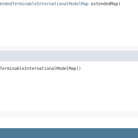
endedTerminableInternationalModelMap
 extendedMap)
TerminableInternationalModelMap()