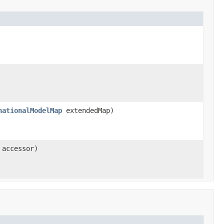
nationalModelMap
extendedMap)
accessor)