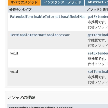
すべてのメソッド
インスタンス・メソッド
abstract
修飾子とタイプ
メソッドと説
ExtendedTerminableInternationalModelMap
getExtende
非推奨です。
代替メソッド
TerminableInternationalAccessor
getTermina
非推奨です。
代替メソッド
void
setExtende
非推奨です。
代替メソッド
void
setTermina
非推奨です。
代替メソッド
メソッドの詳細
setTerminableInternationalAccessor