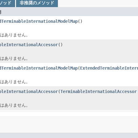
メソッド
非推奨のメソッド
明
dTerminableInternationalModelMap
()
はありません。
bleInternationalAccessor
()
はありません。
dTerminableInternationalModelMap
(
ExtendedTerminableInter
はありません。
bleInternationalAccessor
(
TerminableInternationalAccessor
はありません。