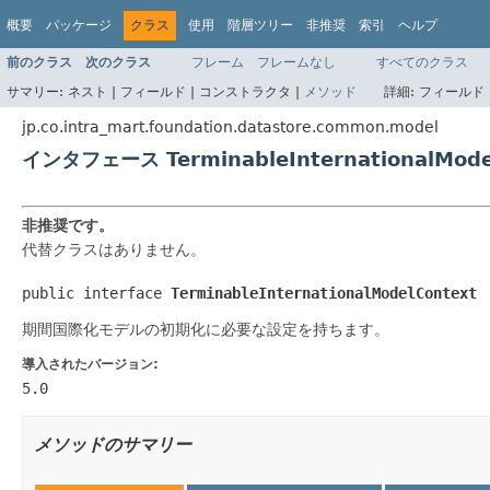
概要
パッケージ
クラス
使用
階層ツリー
非推奨
索引
ヘルプ
前のクラス
次のクラス
フレーム
フレームなし
すべてのクラス
サマリー:
ネスト |
フィールド |
コンストラクタ |
メソッド
詳細:
フィールド 
jp.co.intra_mart.foundation.datastore.common.model
インタフェース TerminableInternationalMode
非推奨です。
代替クラスはありません。
public interface 
TerminableInternationalModelContext
期間国際化モデルの初期化に必要な設定を持ちます。
導入されたバージョン:
5.0
メソッドのサマリー