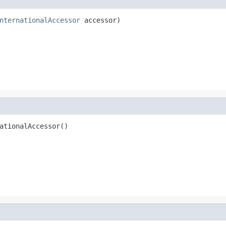
nternationalAccessor
 accessor)
ationalAccessor()