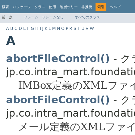
概要
パッケージ
クラス
使用
階層ツリー
非推奨
索引
ヘルプ
前
次
フレーム
フレームなし
すべてのクラス
A
B
C
D
E
F
G
H
I
J
K
L
M
N
O
P
R
S
T
U
V
W
A
abortFileControl()
- 
jp.co.intra_mart.foundat
IMBox定義のXMLフ
abortFileControl()
- 
jp.co.intra_mart.foundat
メール定義のXMLファ