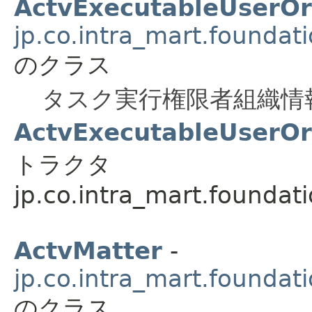
ActvExecutableUserO
jp.co.intra_mart.foundat
のクラス
タスク実行権限者組織情
ActvExecutableUserOr
トラクタ
jp.co.intra_mart.foundat
ActvMatter
-
jp.co.intra_mart.foundat
のクラス