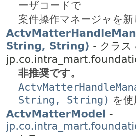
ーザコードで
案件操作マネージャを新
ActvMatterHandleMana
String, String)
- クラ
jp.co.intra_mart.foundat
非推奨です。
ActvMatterHandleMan
String, String)
を使
ActvMatterModel
-
jp.co.intra_mart.foundat