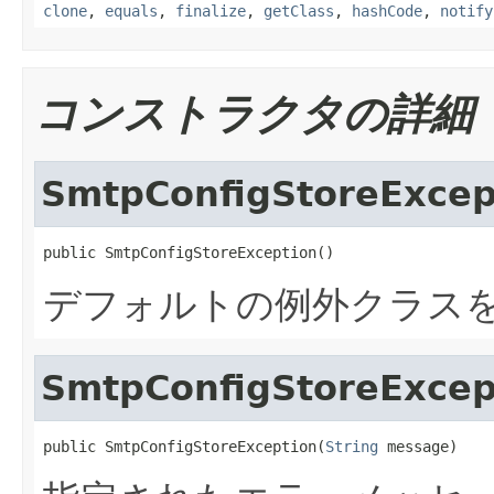
clone
,
equals
,
finalize
,
getClass
,
hashCode
,
notify
コンストラクタの詳細
SmtpConfigStoreExcep
public SmtpConfigStoreException()
デフォルトの例外クラス
SmtpConfigStoreExcep
public SmtpConfigStoreException(
String
 message)