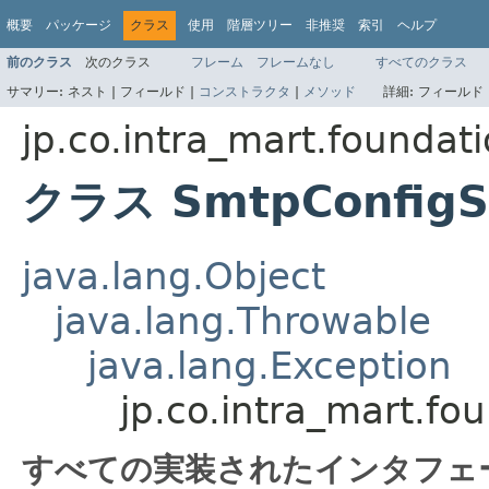
概要
パッケージ
クラス
使用
階層ツリー
非推奨
索引
ヘルプ
前のクラス
次のクラス
フレーム
フレームなし
すべてのクラス
サマリー:
ネスト |
フィールド |
コンストラクタ
|
メソッド
詳細:
フィールド 
jp.co.intra_mart.foundat
クラス SmtpConfigSt
java.lang.Object
java.lang.Throwable
java.lang.Exception
jp.co.intra_mart.fo
すべての実装されたインタフェ