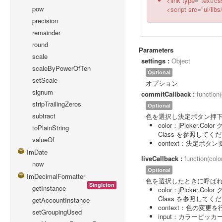
<link type="text/css
pow
<script src="ui/libs
precision
remainder
round
Parameters
scale
settings :
Object
scaleByPowerOfTen
Optional
setScale
オプション
signum
commitCallback :
function(
stripTrailingZeros
Optional
subtract
色を選択し決定ボタン押下時
color：jPicker.Color
toPlainString
Class を参照してく
valueOf
context：決定ボタ
ImDate
liveCallback :
function(colo
now
Optional
ImDecimalFormatter
色を選択したときに呼ばれる
Singleton
getInstance
color：jPicker.Color
Class を参照してく
getAccountInstance
context：色の変更
setGroupingUsed
input：カラーピッ