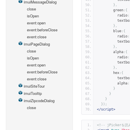
imuiMessageDialog
},
close
        green
:{
isOpen
          radio
:
          textb
event:open
},
event:beforeClose
        blue
:{
event:close
          radio
:
          textb
imuiPageDialog
},
close
        alpha
:{
          radio
:
isOpen
          textb
event:open
},
event:beforeClose
        hex
:{
          textb
event:close
          alpha
:
imuiSiteTour
}
imuiTooltip
}
}
imuiZipcodeDialog
});
close
</script>
<!-- jPickerを