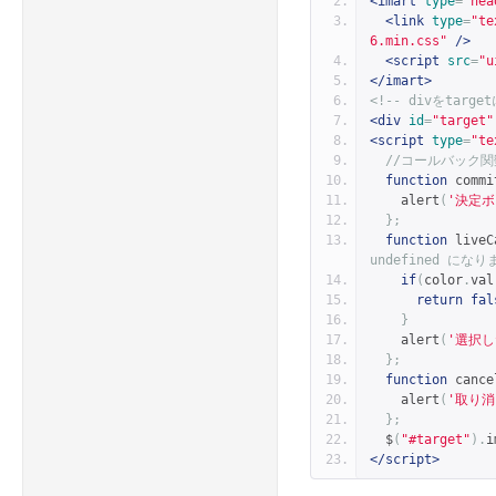
<imart
type
=
"hea
<link
type
=
"te
6.min.css"
/>
<script
src
=
"u
</imart>
<!-- divをta
<div
id
=
"target"
<script
type
=
"te
//コールバック
function
 commi
    alert
(
'決定
};
function
 liveC
undefined にな
if
(
color
.
val
return
fal
}
    alert
(
'選択
};
function
 cance
    alert
(
'取り
};
  $
(
"#target"
).
i
</script>