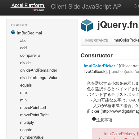
Client Side JavaScript API
Cl
jQuery.fn
CLASSES
ImBigDecimal
imuiColorPicke
abs
INHERITANCE
add
Constructor
compareTo
divide
imuiColorPicker
( [
Object
sett
divideAndRemainder
liveCallback], [
function(color/c
divideToIntegralValue
色を選択する小窓を表示し
equals
色を選択するとバインドさ
max
バインドするテキストボッ
- 入力可能な文字は、0-9, a-
min
- 入力が6桁未満の場合、0 
movePointLeft
jPicker (http://www.di
movePointRight
注意事項
multiply
negate
imuiColorPi
numberValue