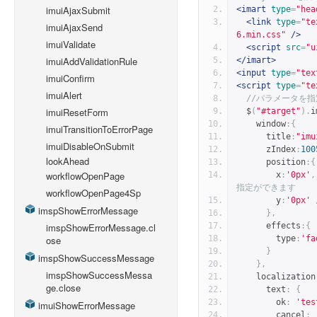
imuiAjaxSubmit
<imart
type
=
"hea
<link
type
=
"te
imuiAjaxSend
6.min.css"
/>
imuiValidate
<script
src
=
"u
imuiAddValidationRule
</imart>
<input
type
=
"tex
imuiConfirm
<script
type
=
"te
imuiAlert
//パラメータを
imuiResetForm
  $
(
"#target"
).
i
    window
:{
imuiTransitionToErrorPage
      title
:
"imu
imuiDisableOnSubmit
      zIndex
:
100
lookAhead
      position
:{
workflowOpenPage
        x
:
'0px'
,
指定ができます
workflowOpenPage4Sp
        y
:
'0px'
imspShowErrorMessage
},
      effects
:{
imspShowErrorMessage.cl
        type
:
'fa
ose
}
imspShowSuccessMessage
},
imspShowSuccessMessa
    localization
ge.close
      text
:
{
        ok
:
'tes
imuiShowErrorMessage
        cancel
: