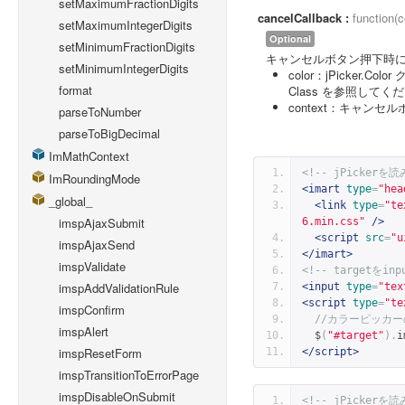
setMaximumFractionDigits
cancelCallback :
function(c
setMaximumIntegerDigits
Optional
setMinimumFractionDigits
キャンセルボタン押下時に呼
setMinimumIntegerDigits
color：jPicker.Color
format
Class を参照してく
context：キャンセ
parseToNumber
parseToBigDecimal
ImMathContext
<!-- jPickerを
ImRoundingMode
<imart
type
=
"hea
_global_
<link
type
=
"te
imspAjaxSubmit
6.min.css"
/>
<script
src
=
"u
imspAjaxSend
</imart>
imspValidate
<!-- targetを
imspAddValidationRule
<input
type
=
"tex
<script
type
=
"te
imspConfirm
//カラーピッカ
imspAlert
  $
(
"#target"
).
i
imspResetForm
</script>
imspTransitionToErrorPage
imspDisableOnSubmit
<!-- jPickerを