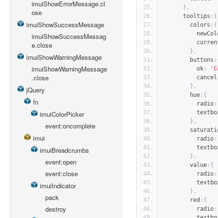
imuiShowErrorMessage.cl
},
ose
      tooltips
:{
imuiShowSuccessMessage
        colors
:{
          newC
imuiShowSuccessMessag
          c
e.close
},
imuiShowWarningMessage
        buttons
:
imuiShowWarningMessage
          ok
:
'C
.close
          cancel
},
jQuery
        hue
:{
fn
          radio
:
          textb
imuiColorPicker
},
event:oncomplete
        satura
imui
          radio
:
          textb
imuiBreadcrumbs
},
event:open
        value
:{
event:close
          radio
:
          textb
imuiIndicator
},
pack
        red
:{
destroy
          radio
:
          textb