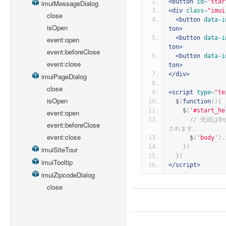
<button
id
=
"star
imuiMessageDialog
<div
class
=
"imui
close
<button
data-i
isOpen
ton>
<button
data-i
event:open
ton>
event:beforeClose
<button
data-i
event:close
ton>
</div>
imuiPageDialog
close
<script
type
=
"te
isOpen
  $
(
function
(){
    $
(
'#start_he
event:open
// 先頭は
event:beforeClose
されます。
event:close
      $
(
'body'
).
})
imuiSiteTour
})
imuiTooltip
</script>
imuiZipcodeDialog
close