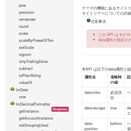
pow
テーマの機能にあるサイト
precision
サイトツアーについての詳
remainder
注意事項
round
scale
この API は 8.0
data属性が指定
scaleByPowerOfTen
setScale
signum
stripTrailingZeros
subtract
本API は以下のdata属
toPlainString
属性名
省略時
説
の値
valueOf
ImDate
data-intro
必須項
ヘ
now
目
ImDecimalFormatter
data-escape
true
d
Singleton
getInstance
エ
getAccountInstance
data-
bottom
ヘ
setGroupingUsed
position
省