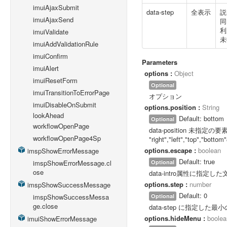
imuiAjaxSubmit
data-step
全表示
説
imuiAjaxSend
同
利
imuiValidate
未
imuiAddValidationRule
imuiConfirm
Parameters
imuiAlert
options :
Object
imuiResetForm
Optional
imuiTransitionToErrorPage
オプション
imuiDisableOnSubmit
options.position :
String
lookAhead
Default: bottom
Optional
workflowOpenPage
data-position 未指
workflowOpenPage4Sp
"right","left","top","
options.escape :
boolean
imspShowErrorMessage
Default: true
Optional
imspShowErrorMessage.cl
ose
data-intro属性に指
options.step :
number
imspShowSuccessMessage
Default: 0
Optional
imspShowSuccessMessa
ge.close
data-step に指定
options.hideMenu :
boolea
imuiShowErrorMessage