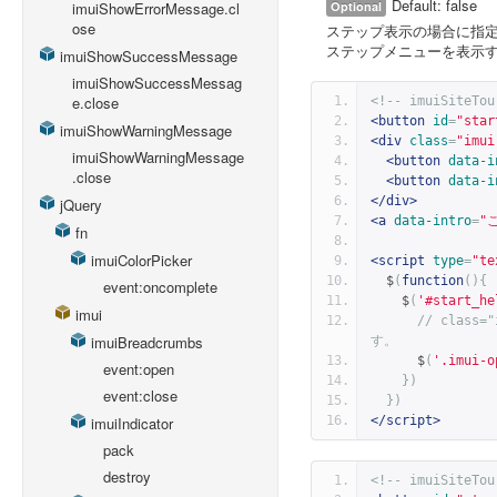
Default: false
Optional
imuiShowErrorMessage.cl
ose
ステップ表示の場合に指
ステップメニューを表示
imuiShowSuccessMessage
imuiShowSuccessMessag
e.close
<!-- imuiSit
<button
id
=
"star
imuiShowWarningMessage
<div
class
=
"imui
imuiShowWarningMessage
<button
data-i
.close
<button
data-i
</div>
jQuery
<a
data-intro
=
"
fn
imuiColorPicker
<script
type
=
"te
  $
(
function
(){
event:oncomplete
    $
(
'#start_he
imui
// class
imuiBreadcrumbs
す。
      $
(
'.imui-o
event:open
})
event:close
})
</script>
imuiIndicator
pack
destroy
<!-- imuiSit