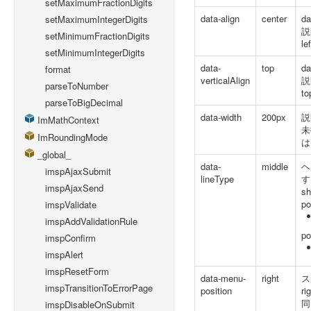
setMaximumFractionDigits
data-align
center
d
setMaximumIntegerDigits
説
setMinimumFractionDigits
l
setMinimumIntegerDigits
data-
top
d
format
verticalAlign
説
parseToNumber
t
parseToBigDecimal
data-width
200px
説
ImMathContext
未
ImRoundingMode
は
_global_
data-
middle
ヘ
imspAjaxSubmit
lineType
す
imspAjaxSend
s
p
imspValidate
imspAddValidationRule
p
imspConfirm
imspAlert
imspResetForm
data-menu-
right
ス
imspTransitionToErrorPage
position
r
同
imspDisableOnSubmit