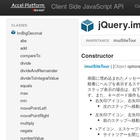
Client Side JavaScript API
Cl
jQuery.im
CLASSES
ImBigDecimal
imuiSiteTour
abs
INHERITANCE
add
Constructor
compareTo
divide
imuiSiteTour
( [
Object
options
divideAndRemainder
画面に埋め込まれたメッセ
divideToIntegralValue
順番にヘルプを表示するス
equals
ステップ表示の場合は、右
max
す。また、キーボード操作
右矢印アイコン、右矢印
min
次のステップへ移動
movePointLeft
左矢印アイコン、左矢印
movePointRight
前のステップへ移動
multiply
×アイコン、エスケープ
negate
サイトツアーを閉じ
numberValue