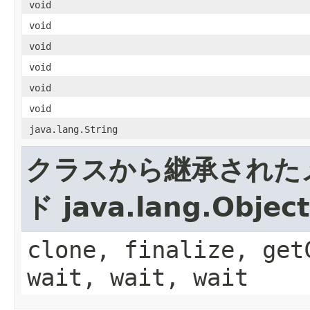
void
void
void
void
void
void
java.lang.String
クラスから継承された
ド java.lang.Object
clone, finalize, get
wait, wait, wait