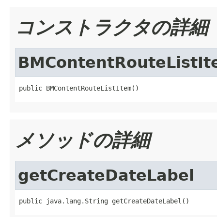
コンストラクタの詳細
BMContentRouteListI
public BMContentRouteListItem()
メソッドの詳細
getCreateDateLabel
public java.lang.String getCreateDateLabel()