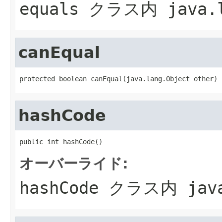
equals
クラス内
java.
canEqual
protected boolean canEqual(java.lang.Object other)
hashCode
public int hashCode()
オーバーライド:
hashCode
クラス内
jav