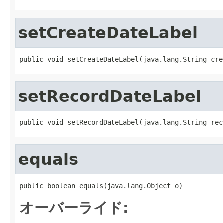
setCreateDateLabel
public void setCreateDateLabel(java.lang.String cre
setRecordDateLabel
public void setRecordDateLabel(java.lang.String rec
equals
public boolean equals(java.lang.Object o)
オーバーライド: