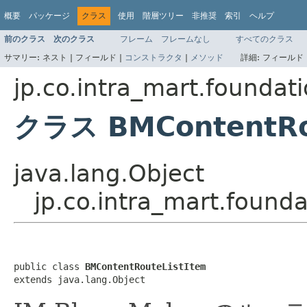
概要
パッケージ
クラス
使用
階層ツリー
非推奨
索引
ヘルプ
前のクラス
次のクラス
フレーム
フレームなし
すべてのクラス
サマリー:
ネスト |
フィールド |
コンストラクタ
|
メソッド
詳細:
フィールド 
jp.co.intra_mart.foundat
クラス BMContentRo
java.lang.Object
jp.co.intra_mart.found
public class 
BMContentRouteListItem
extends java.lang.Object