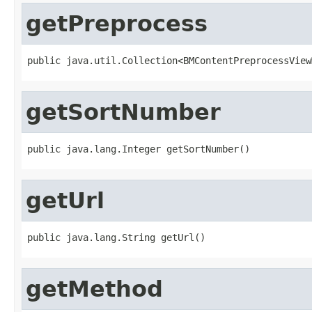
getPreprocess
public java.util.Collection<BMContentPreprocessView
getSortNumber
public java.lang.Integer getSortNumber()
getUrl
public java.lang.String getUrl()
getMethod