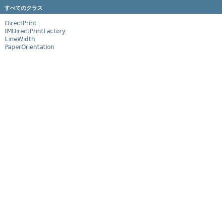
すべてのクラス
DirectPrint
IMDirectPrintFactory
LineWidth
PaperOrientation