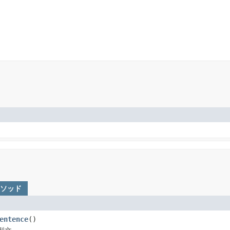
メソッド
entence
()