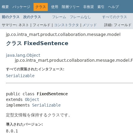
概要
パッケージ
クラス
使用
階層ツリー
非推奨
索引
ヘルプ
前のクラス
次のクラス
フレーム
フレームなし
すべてのクラス
サマリー:
ネスト |
フィールド |
コンストラクタ
|
メソッド
詳細:
フィールド 
jp.co.intra_mart.product.collaboration.message.model
クラス FixedSentence
java.lang.Object
jp.co.intra_mart.product.collaboration.message.model.
すべての実装されたインタフェース:
Serializable
public class 
FixedSentence
extends 
Object
implements 
Serializable
定型文情報を保持するクラスです。
導入されたバージョン:
8.0.1