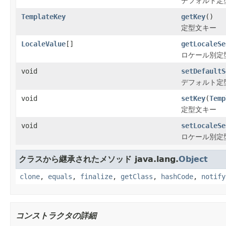
デフォルト定
TemplateKey
getKey
()
定型文キー
LocaleValue
[]
getLocaleSe
ロケール別定
void
setDefaultS
デフォルト定
void
setKey
(
Temp
定型文キー
void
setLocaleSe
ロケール別定
クラスから継承されたメソッド java.lang.
Object
clone
,
equals
,
finalize
,
getClass
,
hashCode
,
notify
コンストラクタの詳細