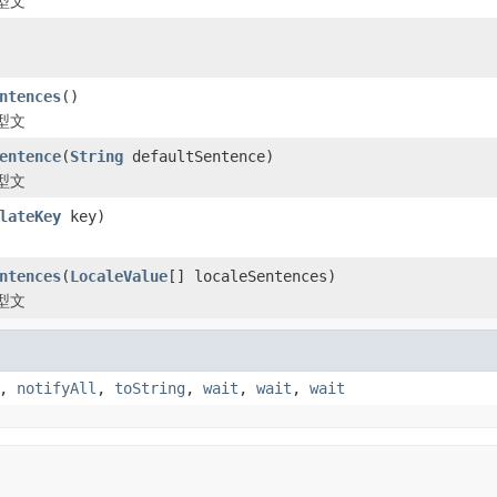
型文
ntences
()
型文
entence
(
String
defaultSentence)
型文
lateKey
key)
ntences
(
LocaleValue
[] localeSentences)
型文
,
notifyAll
,
toString
,
wait
,
wait
,
wait