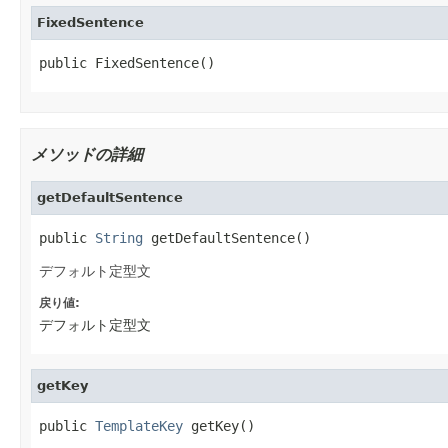
FixedSentence
public FixedSentence()
メソッドの詳細
getDefaultSentence
public 
String
 getDefaultSentence()
デフォルト定型文
戻り値:
デフォルト定型文
getKey
public 
TemplateKey
 getKey()