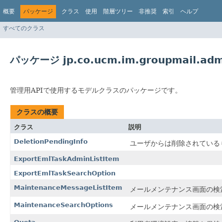
概要
パッケージ
クラス
使用
階層ツリー
非推奨
索引
ヘルプ
すべてのクラス
パッケージ jp.co.ucm.im.groupmail.adm
管理用APIで使用するモデルクラスのパッケージです。
クラスの概要
クラス
説明
DeletionPendingInfo
ユーザからは削除されている
ExportEmlTaskAdminListItem
ExportEmlTaskSearchOption
MaintenanceMessageListItem
メールメンテナンス画面の検
MaintenanceSearchOptions
メールメンテナンス画面の検