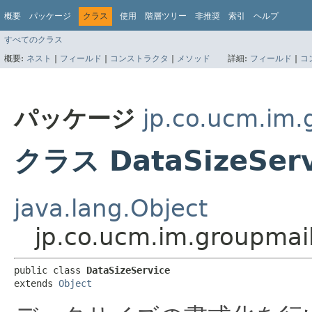
概要
パッケージ
クラス
使用
階層ツリー
非推奨
索引
ヘルプ
すべてのクラス
概要:
ネスト
|
フィールド
|
コンストラクタ
|
メソッド
詳細:
フィールド
|
コ
パッケージ
jp.co.ucm.im.
クラス DataSizeServ
java.lang.Object
jp.co.ucm.im.groupmail
public class 
DataSizeService
extends 
Object