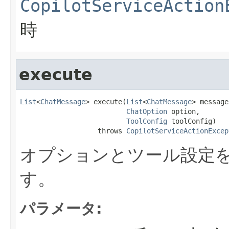
CopilotServiceAction
時
execute
List
<
ChatMessage
> execute(
List
<
ChatMessage
> message
ChatOption
 option,

ToolConfig
 toolConfig)

                   throws 
CopilotServiceActionExcep
オプションとツール設定
す。
パラメータ: