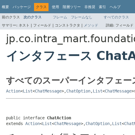
概要
パッケージ
クラス
使用
階層ツリー
非推奨
索引
ヘルプ
前のクラス
次のクラス
フレーム
フレームなし
すべてのクラス
サマリー:
ネスト |
フィールド |
コンストラクタ |
メソッド
詳細:
フィールド 
jp.co.intra_mart.foundati
インタフェース ChatAc
すべてのスーパーインタフェー
Action
<
List
<
ChatMessage
>,
ChatOption
,
List
<
ChatMessage
>
public interface 
ChatAction
extends 
Action
<
List
<
ChatMessage
>,
ChatOption
,
List
<
Chat