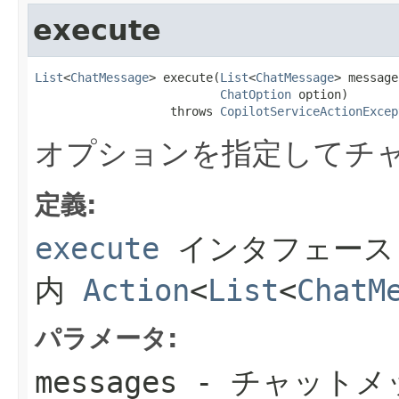
execute
List
<
ChatMessage
> execute(
List
<
ChatMessage
> message
ChatOption
 option)

                   throws 
CopilotServiceActionExcep
オプションを指定してチ
定義:
execute
インタフェース
内
Action
<
List
<
ChatM
パラメータ:
messages
- チャットメ