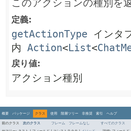
このアクションの種別を
定義:
getActionType
インタ
内
Action
<
List
<
ChatM
戻り値:
アクション種別
概要
パッケージ
クラス
使用
階層ツリー
非推奨
索引
ヘルプ
前のクラス
次のクラス
フレーム
フレームなし
すべてのクラス