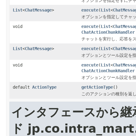
オプションを指定せずにチ
List
<
ChatMessage
>
execute
(
List
<
ChatMessa
オプションを指定してチャ
void
execute
(
List
<
ChatMessa
ChatActionChunkHandler
チャットを実行し、応答を
List
<
ChatMessage
>
execute
(
List
<
ChatMessa
オプションとツール設定を
void
execute
(
List
<
ChatMessa
ChatActionChunkHandler
オプションとツール設定を
default
ActionType
getActionType
()
このアクションの種別を返
インタフェースから継
ド jp.co.intra_mart