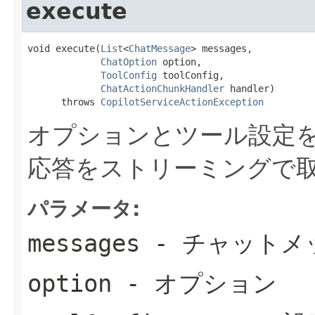
execute
void execute(
List
<
ChatMessage
> messages,

ChatOption
 option,

ToolConfig
 toolConfig,

ChatActionChunkHandler
 handler)

      throws 
CopilotServiceActionException
オプションとツール設定
応答をストリーミングで
パラメータ:
messages
- チャットメ
option
- オプション