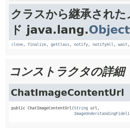
クラスから継承された
ド java.lang.
Object
clone
,
finalize
,
getClass
,
notify
,
notifyAll
,
wait
コンストラクタの詳細
ChatImageContentUrl
public ChatImageContentUrl(
String
 url,

ImageUnderstandingFideli