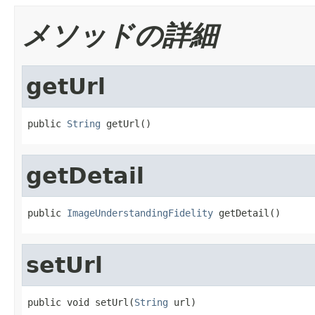
メソッドの詳細
getUrl
public 
String
 getUrl()
getDetail
public 
ImageUnderstandingFidelity
 getDetail()
setUrl
public void setUrl(
String
 url)