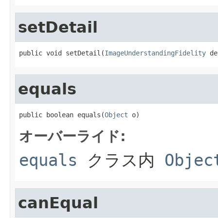
setDetail
public void setDetail(
ImageUnderstandingFidelity
 de
equals
public boolean equals(
Object
 o)
オーバーライド:
equals
クラス内
Objec
canEqual