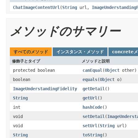
ChatImageContentUrl
(
String
url,
ImageUnderstanding
メソッドのサマリー
すべてのメソッド
インスタンス・メソッド
concrete
修飾子とタイプ
メソッドと説明
protected boolean
canEqual
(
Object
other)
boolean
equals
(
Object
o)
ImageUnderstandingFidelity
getDetail
()
String
getUrl
()
int
hashCode
()
void
setDetail
(
ImageUnderst
void
setUrl
(
String
url)
String
toString
()