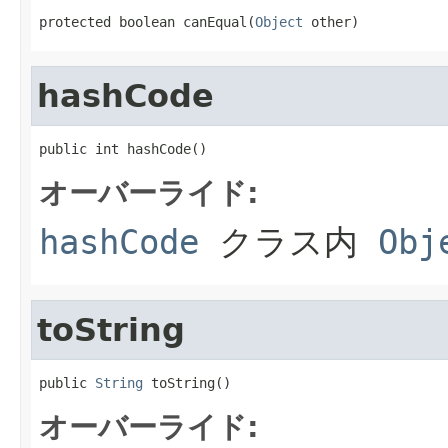
protected boolean canEqual(
Object
 other)
hashCode
public int hashCode()
オーバーライド:
hashCode
クラス内
Obj
toString
public 
String
 toString()
オーバーライド: