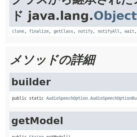
ド java.lang.
Object
clone
,
finalize
,
getClass
,
notify
,
notifyAll
,
wait
メソッドの詳細
builder
public static 
AudioSpeechOption.AudioSpeechOptionBu
getModel
public 
String
 getModel()