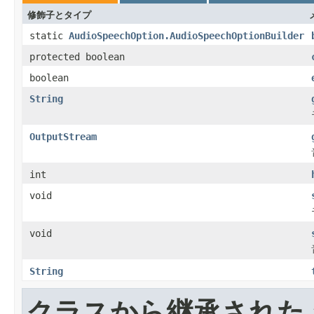
修飾子とタイプ
static
AudioSpeechOption.AudioSpeechOptionBuilder
protected boolean
boolean
String
OutputStream
int
void
void
String
クラスから継承された