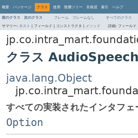
概要
パッケージ
クラス
使用
階層ツリー
非推奨
索引
ヘルプ
前のクラス
次のクラス
フレーム
フレームなし
すべてのクラス
サマリー:
ネスト
|
フィールド |
コンストラクタ |
メソッド
詳細:
フィールド 
jp.co.intra_mart.foundat
クラス AudioSpeech
java.lang.Object
jp.co.intra_mart.found
すべての実装されたインタフェ
Option