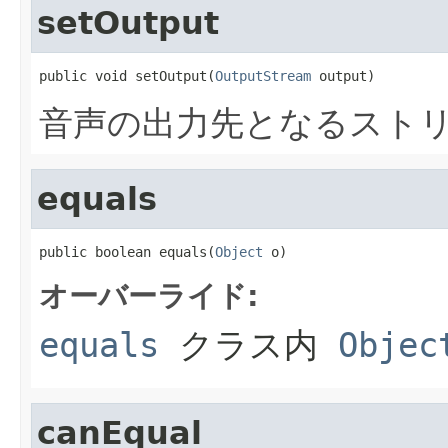
setOutput
public void setOutput(
OutputStream
 output)
音声の出力先となるスト
equals
public boolean equals(
Object
 o)
オーバーライド:
equals
クラス内
Objec
canEqual