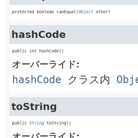
protected boolean canEqual(
Object
 other)
hashCode
public int hashCode()
オーバーライド:
hashCode
クラス内
Obj
toString
public 
String
 toString()
オーバーライド: