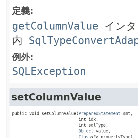
定義:
getColumnValue
インタ
内
SqlTypeConvertAda
例外:
SQLException
setColumnValue
public void setColumnValue(
PreparedStatement
 smt,

                           int idx,

                           int sqlType,

Object
 value,

Class
<?> propertyType)
