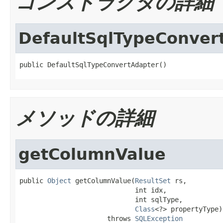
コンストラクタの詳細
DefaultSqlTypeConver
public DefaultSqlTypeConvertAdapter()
メソッドの詳細
getColumnValue
public 
Object
 getColumnValue(
ResultSet
 rs,

                             int idx,

                             int sqlType,

Class
<?> propertyType)

                      throws 
SQLException