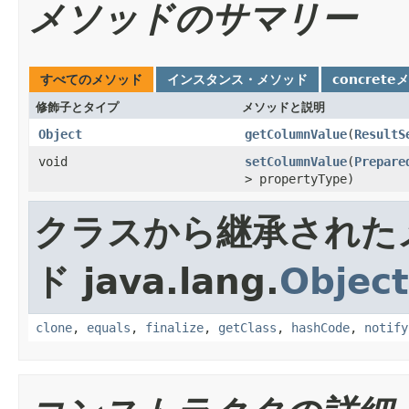
メソッドのサマリー
すべてのメソッド
インスタンス・メソッド
concrete
修飾子とタイプ
メソッドと説明
Object
getColumnValue
(
ResultS
void
setColumnValue
(
Prepare
> propertyType)
クラスから継承された
ド java.lang.
Object
clone
,
equals
,
finalize
,
getClass
,
hashCode
,
notify