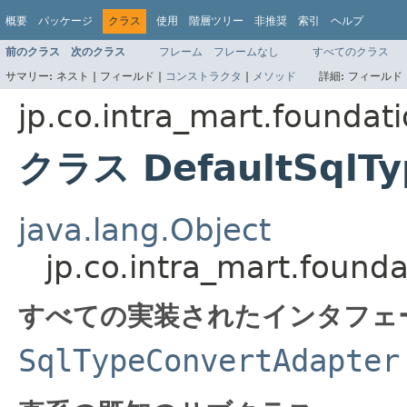
概要
パッケージ
クラス
使用
階層ツリー
非推奨
索引
ヘルプ
前のクラス
次のクラス
フレーム
フレームなし
すべてのクラス
サマリー:
ネスト |
フィールド |
コンストラクタ
|
メソッド
詳細:
フィールド 
jp.co.intra_mart.foundat
クラス DefaultSqlTy
java.lang.Object
jp.co.intra_mart.found
すべての実装されたインタフェ
SqlTypeConvertAdapter