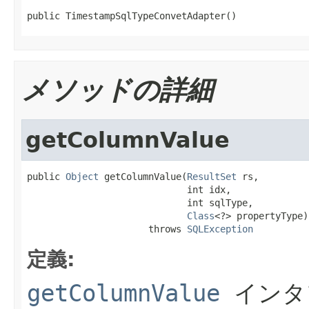
public TimestampSqlTypeConvetAdapter()
メソッドの詳細
getColumnValue
public 
Object
 getColumnValue(
ResultSet
 rs,

                             int idx,

                             int sqlType,

Class
<?> propertyType)

                      throws 
SQLException
定義:
getColumnValue
インタ