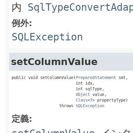
内
SqlTypeConvertAda
例外:
SQLException
setColumnValue
public void setColumnValue(
PreparedStatement
 smt,

                           int idx,

                           int sqlType,

Object
 value,

Class
<?> propertyType)

                    throws 
SQLException
定義: