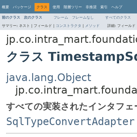
概要
パッケージ
クラス
使用
階層ツリー
非推奨
索引
ヘルプ
前のクラス
次のクラス
フレーム
フレームなし
すべてのクラス
サマリー:
ネスト |
フィールド |
コンストラクタ
|
メソッド
詳細:
フィールド 
jp.co.intra_mart.foundat
クラス TimestampSq
java.lang.Object
jp.co.intra_mart.foun
すべての実装されたインタフェ
SqlTypeConvertAdapter