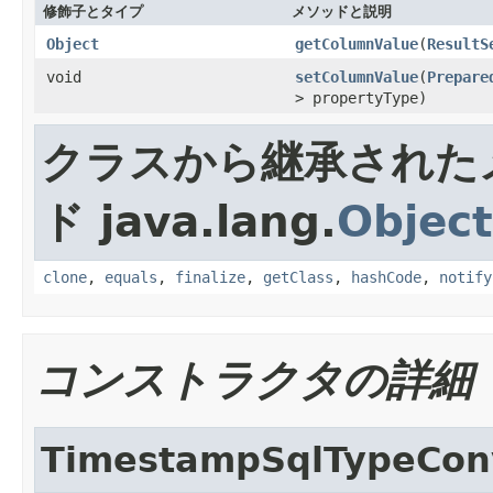
修飾子とタイプ
メソッドと説明
Object
getColumnValue
(
ResultS
void
setColumnValue
(
Prepare
> propertyType)
クラスから継承された
ド java.lang.
Object
clone
,
equals
,
finalize
,
getClass
,
hashCode
,
notify
コンストラクタの詳細
TimestampSqlTypeCon