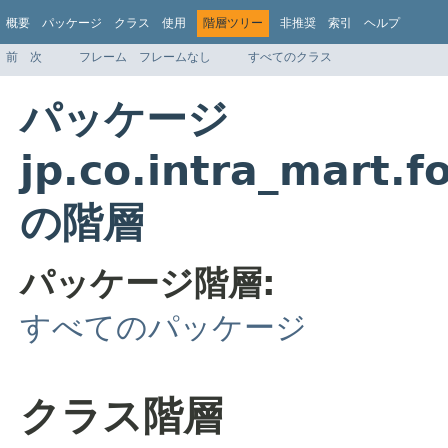
概要
パッケージ
クラス
使用
階層ツリー
非推奨
索引
ヘルプ
前
次
フレーム
フレームなし
すべてのクラス
パッケージ
jp.co.intra_mart.f
の階層
パッケージ階層:
すべてのパッケージ
クラス階層