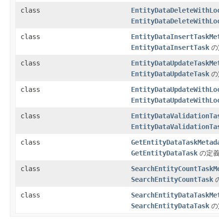
class
EntityDataDeleteWithLo
EntityDataDeleteWithLo
class
EntityDataInsertTaskMe
EntityDataInsertTask
の
class
EntityDataUpdateTaskMe
EntityDataUpdateTask
の
class
EntityDataUpdateWithLo
EntityDataUpdateWithLo
class
EntityDataValidationTa
EntityDataValidationTa
class
GetEntityDataTaskMetad
GetEntityDataTask
の定義
class
SearchEntityCountTaskM
SearchEntityCountTask
class
SearchEntityDataTaskMe
SearchEntityDataTask
の