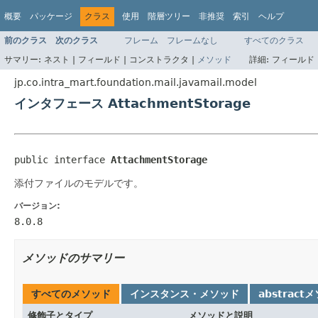
概要
パッケージ
クラス
使用
階層ツリー
非推奨
索引
ヘルプ
前のクラス
次のクラス
フレーム
フレームなし
すべてのクラス
サマリー:
ネスト |
フィールド |
コンストラクタ |
メソッド
詳細:
フィールド 
jp.co.intra_mart.foundation.mail.javamail.model
インタフェース AttachmentStorage
public interface 
AttachmentStorage
添付ファイルのモデルです。
バージョン:
8.0.8
メソッドのサマリー
すべてのメソッド
インスタンス・メソッド
abstract
修飾子とタイプ
メソッドと説明