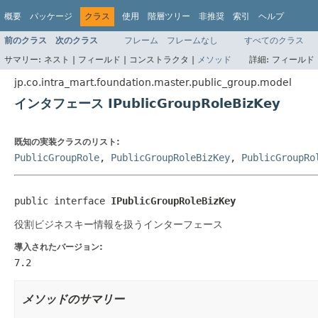
概要
パッケージ
クラス
使用
階層ツリー
非推奨
索引
ヘルプ
前のクラス
次のクラス
フレーム
フレームなし
すべてのクラス
サマリー:
ネスト |
フィールド |
コンストラクタ |
メソッド
詳細:
フィールド 
jp.co.intra_mart.foundation.master.public_group.model
インタフェース IPublicGroupRoleBizKey
既知の実装クラスのリスト:
PublicGroupRole
,
PublicGroupRoleBizKey
,
PublicGroupRo
public interface 
IPublicGroupRoleBizKey
役割ビジネスキー情報を扱うインターフェース
導入されたバージョン:
7.2
メソッドのサマリー