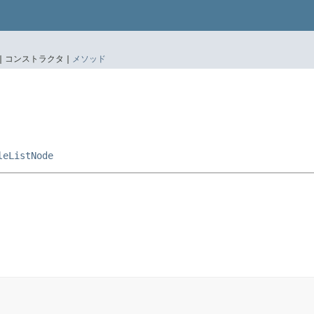
|
コンストラクタ |
メソッド
leListNode