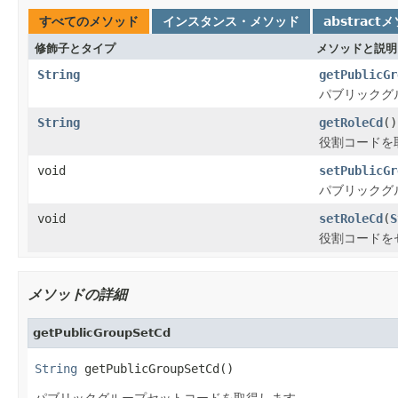
すべてのメソッド
インスタンス・メソッド
abstract
修飾子とタイプ
メソッドと説明
String
getPublicGr
パブリックグ
String
getRoleCd
()
役割コードを
void
setPublicGr
パブリックグ
void
setRoleCd
(
S
役割コードを
メソッドの詳細
getPublicGroupSetCd
String
 getPublicGroupSetCd()
パブリックグループセットコードを取得します。