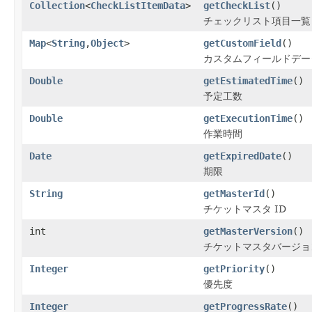
Collection
<
CheckListItemData
>
getCheckList
()
チェックリスト項目一覧
Map
<
String
,
Object
>
getCustomField
()
カスタムフィールドデー
Double
getEstimatedTime
()
予定工数
Double
getExecutionTime
()
作業時間
Date
getExpiredDate
()
期限
String
getMasterId
()
チケットマスタ ID
int
getMasterVersion
()
チケットマスタバージョン番
Integer
getPriority
()
優先度
Integer
getProgressRate
()