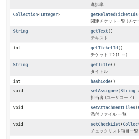
進捗率
Collection
<
Integer
>
getRelatedTicketIds
関連チケット一覧 (チケッ
String
getText
()
テキスト
int
getTicketId
()
チケット ID (1 ～)
String
getTitle
()
タイトル
int
hashCode
()
void
setAssignee
(
String
a
担当者 (ユーザコード)
void
setAttachmentFiles
(
添付ファイル 一覧
void
setCheckList
(
Collec
チェックリスト項目一覧