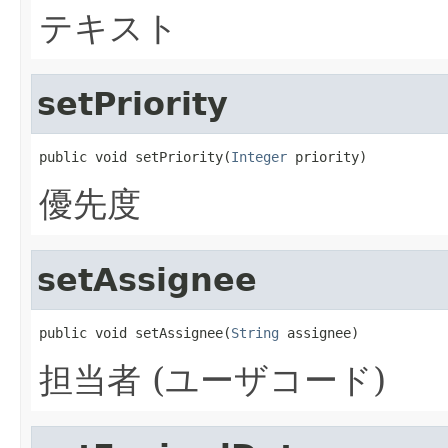
テキスト
setPriority
public void setPriority(
Integer
 priority)
優先度
setAssignee
public void setAssignee(
String
 assignee)
担当者 (ユーザコード)