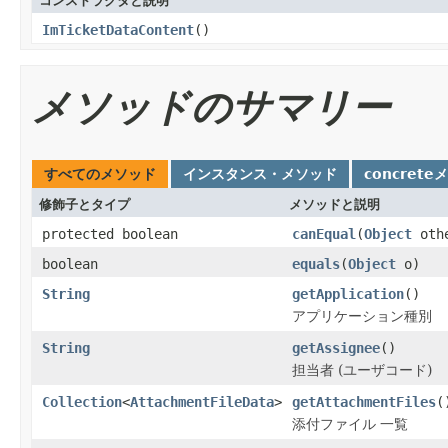
コンストラクタと説明
ImTicketDataContent
()
メソッドのサマリー
すべてのメソッド
インスタンス・メソッド
concrete
修飾子とタイプ
メソッドと説明
protected boolean
canEqual
(
Object
oth
boolean
equals
(
Object
o)
String
getApplication
()
アプリケーション種別
String
getAssignee
()
担当者 (ユーザコード)
Collection
<
AttachmentFileData
>
getAttachmentFiles
(
添付ファイル 一覧