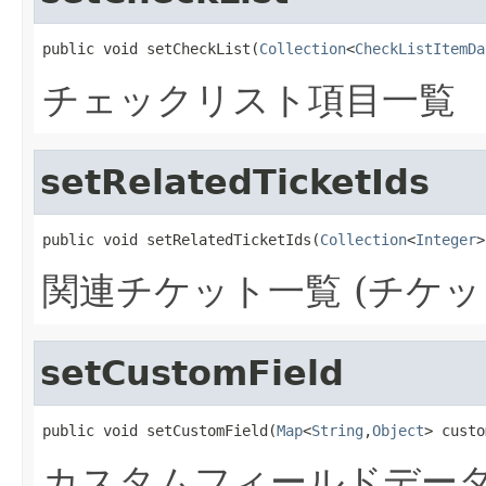
public void setCheckList(
Collection
<
CheckListItemDa
チェックリスト項目一覧
setRelatedTicketIds
public void setRelatedTicketIds(
Collection
<
Integer
>
関連チケット一覧 (チケット
setCustomField
public void setCustomField(
Map
<
String
,
Object
> custo
カスタムフィールドデー