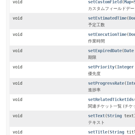
void
setCustomField
(
Map
<
カスタムフィールドデー
void
setEstimatedTime
(
Do
予定工数
void
setExecutionTime
(
Do
作業時間
void
setExpiredDate
(
Date
期限
void
setPriority
(
Integer
優先度
void
setProgressRate
(
Int
進捗率
void
setRelatedTicketIds
関連チケット一覧 (チケッ
void
setText
(
String
text
テキスト
void
setTitle
(
String
tit