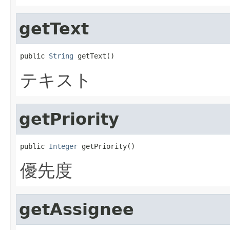
getText
public 
String
 getText()
テキスト
getPriority
public 
Integer
 getPriority()
優先度
getAssignee