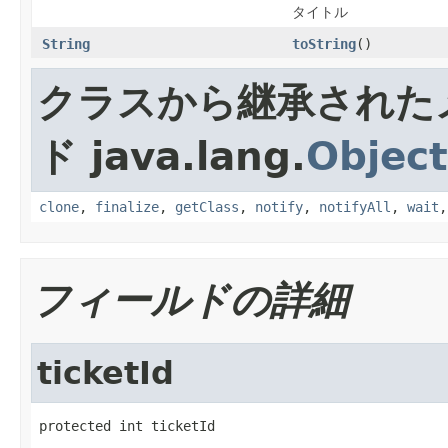
タイトル
String
toString
()
クラスから継承された
ド java.lang.
Object
clone
,
finalize
,
getClass
,
notify
,
notifyAll
,
wait
フィールドの詳細
ticketId
protected int ticketId