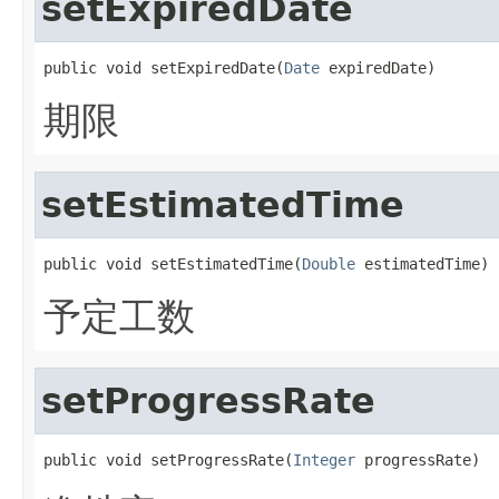
setExpiredDate
public void setExpiredDate(
Date
 expiredDate)
期限
setEstimatedTime
public void setEstimatedTime(
Double
 estimatedTime)
予定工数
setProgressRate
public void setProgressRate(
Integer
 progressRate)