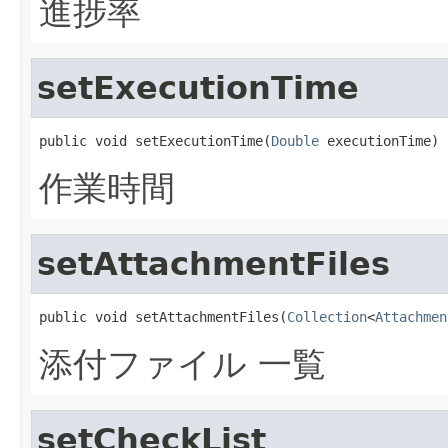
進捗率
setExecutionTime
public void setExecutionTime(
Double
 executionTime)
作業時間
setAttachmentFiles
public void setAttachmentFiles(
Collection
<
Attachmen
添付ファイル 一覧
setCheckList