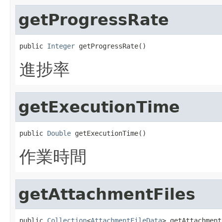
getProgressRate
public 
Integer
 getProgressRate()
進捗率
getExecutionTime
public 
Double
 getExecutionTime()
作業時間
getAttachmentFiles
public 
Collection
<
AttachmentFileData
> getAttachment