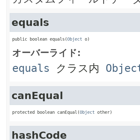
equals
public boolean equals(
Object
 o)
オーバーライド:
equals
クラス内
Objec
canEqual
protected boolean canEqual(
Object
 other)
hashCode