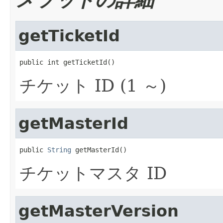
getTicketId
public int getTicketId()
チケット ID (1 ～)
getMasterId
public 
String
 getMasterId()
チケットマスタ ID
getMasterVersion