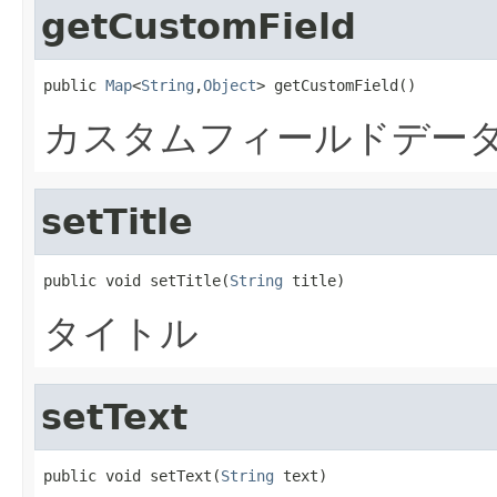
getCustomField
public 
Map
<
String
,
Object
> getCustomField()
カスタムフィールドデー
setTitle
public void setTitle(
String
 title)
タイトル
setText
public void setText(
String
 text)