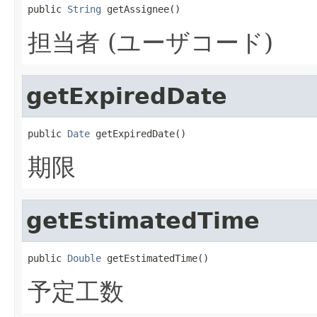
public 
String
 getAssignee()
担当者 (ユーザコード)
getExpiredDate
public 
Date
 getExpiredDate()
期限
getEstimatedTime
public 
Double
 getEstimatedTime()
予定工数