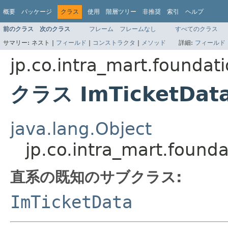
概要
パッケージ
クラス
使用
階層ツリー
非推奨
索引
ヘルプ
前のクラス
次のクラス
フレーム
フレームなし
すべてのクラス
サマリー:
ネスト |
フィールド
|
コンストラクタ
|
メソッド
詳細:
フィールド
jp.co.intra_mart.foundat
クラス ImTicketData
java.lang.Object
jp.co.intra_mart.found
直系の既知のサブクラス:
ImTicketData