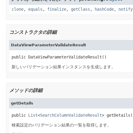
clone
,
equals
,
finalize
,
getClass
,
hashCode
,
notify
コンストラクタの詳細
DataViewParameterValidateResult
public DataViewParameterValidateResult()
新しいバリデーション結果インスタンスを生成します。
メソッドの詳細
getDetails
public 
List
<
SearchColumnValidateResult
> getDetails(
検索設定のバリデーション結果の一覧を取得します。