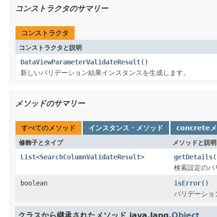
コンストラクタのサマリー
コンストラクタ
コンストラクタと説明
DataViewParameterValidateResult
()
新しいバリデーション結果インスタンスを生成します。
メソッドのサマリー
すべてのメソッド
インスタンス・メソッド
concrete
修飾子とタイプ
メソッドと説明
List
<
SearchColumnValidateResult
>
getDetails
(
検索設定のバ
boolean
isError
()
バリデーショ
クラスから継承されたメソッド java.lang.
Object