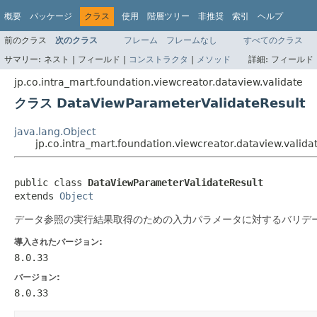
概要
パッケージ
クラス
使用
階層ツリー
非推奨
索引
ヘルプ
前のクラス
次のクラス
フレーム
フレームなし
すべてのクラス
サマリー:
ネスト |
フィールド |
コンストラクタ
|
メソッド
詳細:
フィールド 
jp.co.intra_mart.foundation.viewcreator.dataview.validate
クラス DataViewParameterValidateResult
java.lang.Object
jp.co.intra_mart.foundation.viewcreator.dataview.valid
public class 
DataViewParameterValidateResult
extends 
Object
データ参照の実行結果取得のための入力パラメータに対するバリデ
導入されたバージョン:
8.0.33
バージョン:
8.0.33