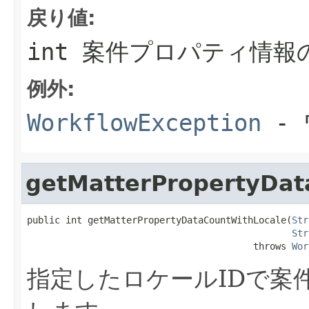
戻り値:
int 案件プロパティ情報
例外:
WorkflowException
- 
getMatterPropertyDat
public int getMatterPropertyDataCountWithLocale(
Str
Str
                                         throws 
Wor
指定したロケールIDで案