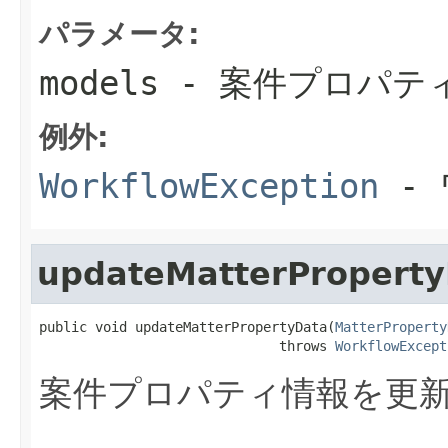
パラメータ:
models
- 案件プロパテ
例外:
WorkflowException
- 
updateMatterPropert
public void updateMatterPropertyData(
MatterProperty
                              throws 
WorkflowExcept
案件プロパティ情報を更