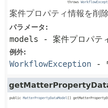
                              throws 
WorkflowExcept
案件プロパティ情報を削
パラメータ:
models
- 案件プロパテ
例外:
WorkflowException
- 
getMatterPropertyDat
public 
MatterPropertyDataModel
[] getMatterPropertyD
                                                   