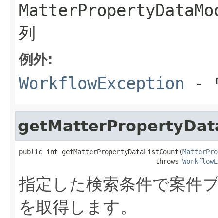
MatterPropertyDa
列
例外:
WorkflowException
- 
getMatterPropertyDat
public int getMatterPropertyDataListCount(
MatterPro
                                   throws 
WorkflowE
指定した検索条件で案件
を取得します。