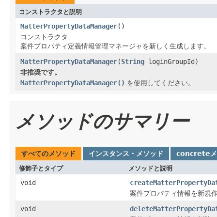
コンストラクタと説明
MatterPropertyDataManager
()
コンストラクタ
案件プロパティ定義情報管理マネージャを新しく生成します。
MatterPropertyDataManager
(
String
loginGroupId)
非推奨です。
MatterPropertyDataManager()
を使用してください。
メソッドのサマリー
すべてのメソッド
インスタンス・メソッド
concrete
修飾子とタイプ
メソッドと説明
void
createMatterPropertyDa
案件プロパティ情報を新規
void
deleteMatterPropertyDa