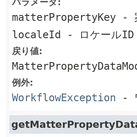
パラメータ:
matterPropertyKey
- 
localeId
- ロケールID
戻り値:
MatterPropertyDat
例外:
WorkflowException
- 
getMatterPropertyDat