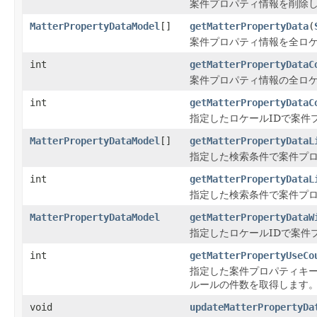
案件プロパティ情報を削除
MatterPropertyDataModel
[]
getMatterPropertyData
(
案件プロパティ情報を全ロ
int
getMatterPropertyDataC
案件プロパティ情報の全ロ
int
getMatterPropertyDataC
指定したロケールIDで案件
MatterPropertyDataModel
[]
getMatterPropertyDataL
指定した検索条件で案件プ
int
getMatterPropertyDataL
指定した検索条件で案件プ
MatterPropertyDataModel
getMatterPropertyDataW
指定したロケールIDで案件
int
getMatterPropertyUseCo
指定した案件プロパティキ
ルールの件数を取得します
void
updateMatterPropertyDa