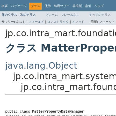
概要
パッケージ
クラス
使用
階層ツリー
非推奨
索引
ヘルプ
前のクラス
次のクラス
フレーム
フレームなし
すべてのクラス
サマリー:
ネスト |
フィールド
|
コンストラクタ
|
メソッド
詳細:
フィールド 
jp.co.intra_mart.foundat
クラス MatterPrope
java.lang.Object
jp.co.intra_mart.syst
jp.co.intra_mart.fou
public class 
MatterPropertyDataManager