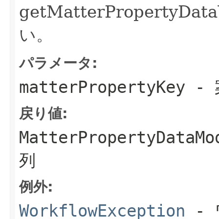
getMatterPropertyD
い。
パラメータ:
matterPropertyKey
- 
戻り値:
MatterPropertyDa
列
例外:
WorkflowException
- 