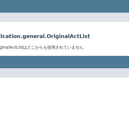
ication.general.OriginalActList
neral.OriginalActListはどこからも使用されていません