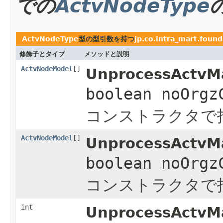
での
ActvNodeType
ActvNodeType
型の型引数を持つ
jp.co.intra_mart.found
修飾子とタイプ
メソッドと説明
ActvNodeModel
[]
UnprocessActvMa
boolean noOrgz
コンストラクタで
ActvNodeModel
[]
UnprocessActvMa
boolean noOrgz
コンストラクタで
int
UnprocessActvMa