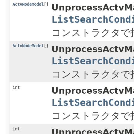
ActvNodeModel
[]
UnprocessActvMa
ListSearchCond
コンストラクタで
ActvNodeModel
[]
UnprocessActvMa
ListSearchCond
コンストラクタで
int
UnprocessActvMa
ListSearchCond
コンストラクタで
int
UnprocessActvMa