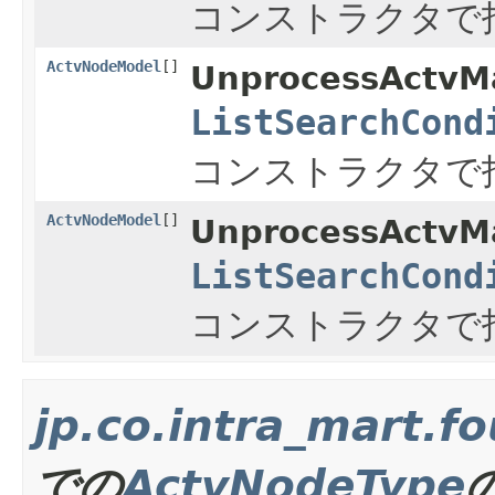
コンストラクタで
ActvNodeModel
[]
UnprocessActvMa
ListSearchCond
コンストラクタで
ActvNodeModel
[]
UnprocessActvMa
ListSearchCond
コンストラクタで
jp.co.intra_mart.f
での
ActvNodeType