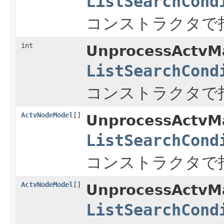
ListSearchCond
コンストラクタで
int
UnprocessActvMa
ListSearchCond
コンストラクタで
ActvNodeModel
[]
UnprocessActvMa
ListSearchCond
コンストラクタで
ActvNodeModel
[]
UnprocessActvMa
ListSearchCond