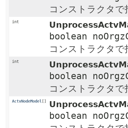
コンストラクタで
int
UnprocessActvMa
boolean noOrgz
コンストラクタで
int
UnprocessActvMa
boolean noOrgz
コンストラクタで
ActvNodeModel
[]
UnprocessActvMa
boolean noOrgz