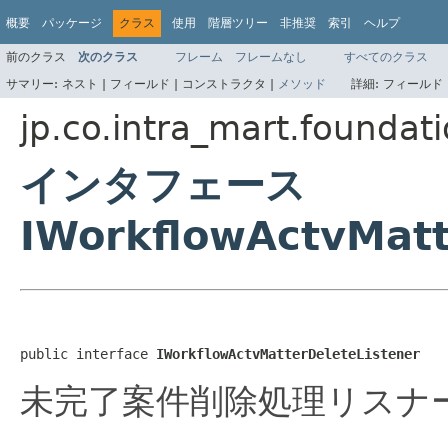
概要
パッケージ
クラス
使用
階層ツリー
非推奨
索引
ヘルプ
前のクラス
次のクラス
フレーム
フレームなし
すべてのクラス
サマリー:
ネスト |
フィールド |
コンストラクタ |
メソッド
詳細:
フィールド 
jp.co.intra_mart.foundati
インタフェース
IWorkflowActvMatt
public interface 
IWorkflowActvMatterDeleteListener
未完了案件削除処理リスナ