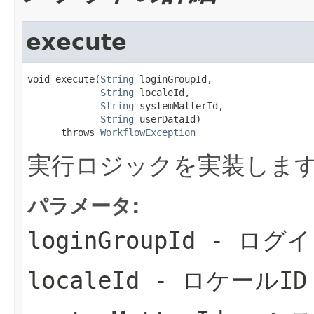
execute
void execute(
String
 loginGroupId,

String
 localeId,

String
 systemMatterId,

String
 userDataId)

      throws 
WorkflowException
実行ロジックを実装しま
パラメータ:
loginGroupId
- ログイ
localeId
- ロケールID