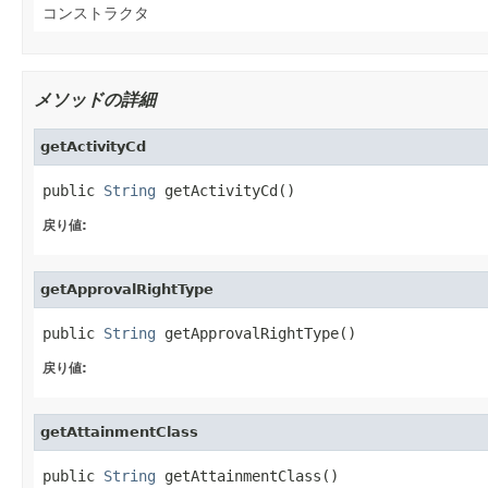
コンストラクタ
メソッドの詳細
getActivityCd
public 
String
 getActivityCd()
戻り値:
getApprovalRightType
public 
String
 getApprovalRightType()
戻り値:
getAttainmentClass
public 
String
 getAttainmentClass()