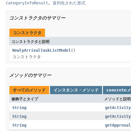
CategoryInfoResult
,
直列化された形式
コンストラクタのサマリー
コンストラクタ
コンストラクタと説明
NewlyArrivalTaskListModel
()
コンストラクタ
メソッドのサマリー
すべてのメソッド
インスタンス・メソッド
concrete
修飾子とタイプ
メソッドと説明
String
getActivity
String
getActivity
String
getApproval