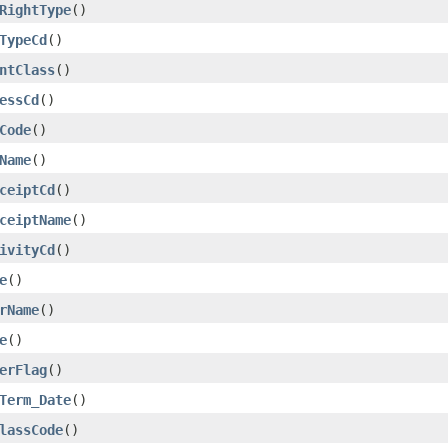
RightType
()
TypeCd
()
ntClass
()
essCd
()
Code
()
Name
()
ceiptCd
()
ceiptName
()
ivityCd
()
e
()
rName
()
e
()
erFlag
()
Term_Date
()
lassCode
()