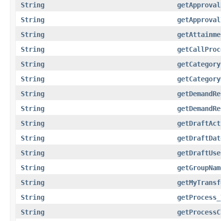
String
getApproval
String
getApproval
String
getAttainme
String
getCallProc
String
getCategory
String
getCategory
String
getDemandRe
String
getDemandRe
String
getDraftAct
String
getDraftDat
String
getDraftUse
String
getGroupNam
String
getMyTransf
String
getProcess_
String
getProcessC