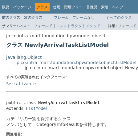
概要
パッケージ
クラス
使用
階層ツリー
非推奨
索引
ヘルプ
前のクラス
次のクラス
フレーム
フレームなし
すべてのクラス
サマリー:
ネスト |
フィールド |
コンストラクタ
|
メソッド
詳細:
フィールド 
jp.co.intra_mart.foundation.bpw.model.object
クラス NewlyArrivalTaskListModel
java.lang.Object
jp.co.intra_mart.foundation.bpw.model.object.ListModel
jp.co.intra_mart.foundation.bpw.model.object.Newly
すべての実装されたインタフェース:
Serializable
public class 
NewlyArrivalTaskListModel
extends 
ListModel
カテゴリの一覧を保持するクラス
メンバとして、CategoryInfoResultを保持します。
関連項目: