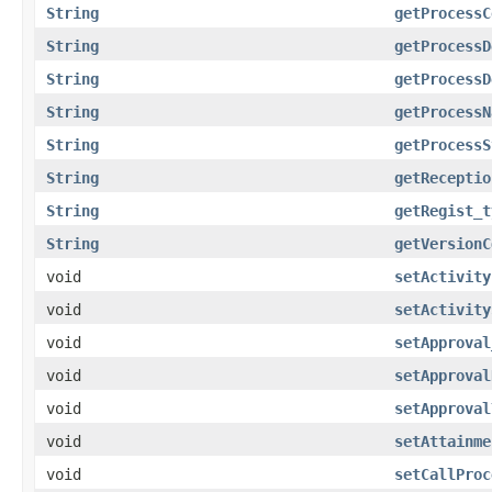
String
getProcessC
String
getProcessD
String
getProcessD
String
getProcessN
String
getProcessS
String
getReceptio
String
getRegist_t
String
getVersionC
void
setActivity
void
setActivity
void
setApproval
void
setApproval
void
setApproval
void
setAttainme
void
setCallProc