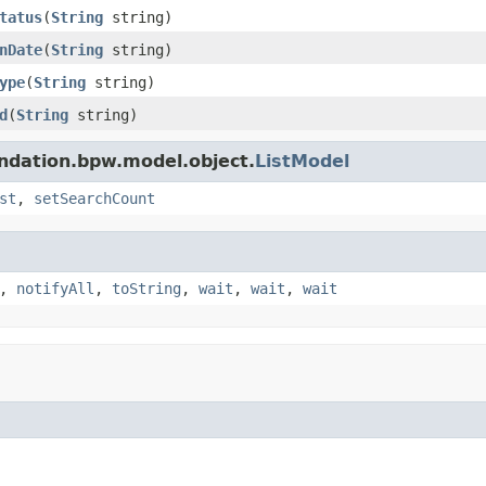
tatus
(
String
string)
nDate
(
String
string)
ype
(
String
string)
d
(
String
string)
tion.bpw.model.object.
ListModel
st
,
setSearchCount
,
notifyAll
,
toString
,
wait
,
wait
,
wait