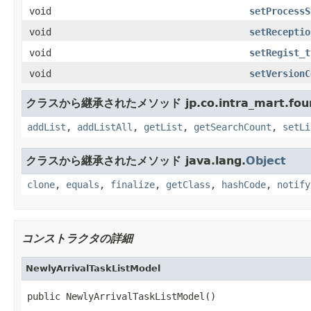
void
setProcessS
void
setReceptio
void
setRegist_t
void
setVersionC
クラスから継承されたメソッド jp.co.intra_mart.founda
addList
,
addListAll
,
getList
,
getSearchCount
,
setLi
クラスから継承されたメソッド java.lang.
Object
clone
,
equals
,
finalize
,
getClass
,
hashCode
,
notify
コンストラクタの詳細
NewlyArrivalTaskListModel
public NewlyArrivalTaskListModel()