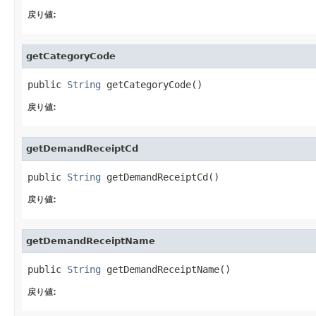
戻り値:
getCategoryCode
public 
String
 getCategoryCode()
戻り値:
getDemandReceiptCd
public 
String
 getDemandReceiptCd()
戻り値:
getDemandReceiptName
public 
String
 getDemandReceiptName()
戻り値: