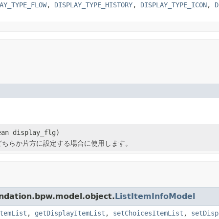
AY_TYPE_FLOW
,
DISPLAY_TYPE_HISTORY
,
DISPLAY_TYPE_ICON
,
D
。
ean display_flg)
どちらか片方に設定する場合に使用します。
tion.bpw.model.object.
ListItemInfoModel
temList
,
getDisplayItemList
,
setChoicesItemList
,
setDisp