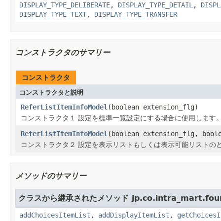
DISPLAY_TYPE_DELIBERATE
,
DISPLAY_TYPE_DETAIL
,
DISPL
DISPLAY_TYPE_TEXT
,
DISPLAY_TYPE_TRANSFER
コンストラクタのサマリー
コンストラクタ
コンストラクタと説明
ReferListItemInfoModel
(boolean extension_flg)
コンストラクタ１ 設定を標準一覧設定にする場合に使用します
ReferListItemInfoModel
(boolean extension_flg, bool
コンストラクタ２ 設定を表示リストもしくは表示可能リストの
メソッドのサマリー
クラスから継承されたメソッド jp.co.intra_mart.founda
addChoicesItemList
,
addDisplayItemList
,
getChoicesI