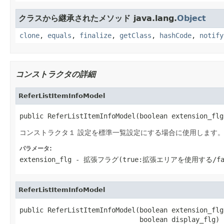
クラスから継承されたメソッド java.lang.
Object
clone
,
equals
,
finalize
,
getClass
,
hashCode
,
notify
コンストラクタの詳細
ReferListItemInfoModel
public ReferListItemInfoModel(boolean extension_flg
コンストラクタ１ 設定を標準一覧設定にする場合に使用します
パラメータ:
extension_flg
- 拡張フラグ(true:拡張エリアを使用する/fa
ReferListItemInfoModel
public ReferListItemInfoModel(boolean extension_flg,
                              boolean display_flg)