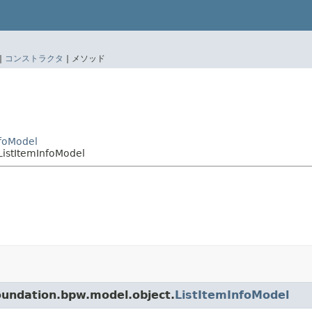
|
コンストラクタ
|
メソッド
nfoModel
ListItemInfoModel
dation.bpw.model.object.
ListItemInfoModel