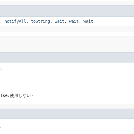
,
notifyAll
,
toString
,
wait
,
wait
,
wait
)
。
lse:使用しない)

