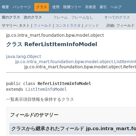
概要
パッケージ
クラス
使用
階層ツリー
非推奨
索引
ヘルプ
前のクラス
次のクラス
フレーム
フレームなし
すべてのクラス
サマリー:
ネスト |
フィールド
|
コンストラクタ
|
メソッド
詳細:
フィールド 
jp.co.intra_mart.foundation.bpw.model.object
クラス ReferListItemInfoModel
java.lang.Object
jp.co.intra_mart.foundation.bpw.model.object.ListItemI
jp.co.intra_mart.foundation.bpw.model.object.Refer
public class 
ReferListItemInfoModel
extends 
ListItemInfoModel
一覧表示項目情報を保持するクラス
フィールドのサマリー
クラスから継承されたフィールド jp.co.intra_mart.foun