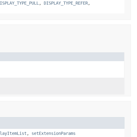
ISPLAY_TYPE_PULL
,
DISPLAY_TYPE_REFER
,
layItemList
,
setExtensionParams