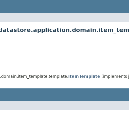
datastore.application.domain.item_t
on.domain.item_template.template.
ItemTemplate
(implements j