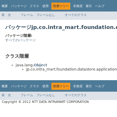
概要
パッケージ
クラス
使用
階層ツリー
非推奨
索引
ヘルプ
前
次
フレーム
フレームなし
すべてのクラス
パッケージjp.co.intra_mart.foundation.
パッケージ階層:
すべてのパッケージ
クラス階層
java.lang.
Object
jp.co.intra_mart.foundation.datastore.applicati
概要
パッケージ
クラス
使用
階層ツリー
非推奨
索引
ヘルプ
前
次
フレーム
フレームなし
すべてのクラス
Copyright © 2012 NTT DATA INTRAMART CORPORATION