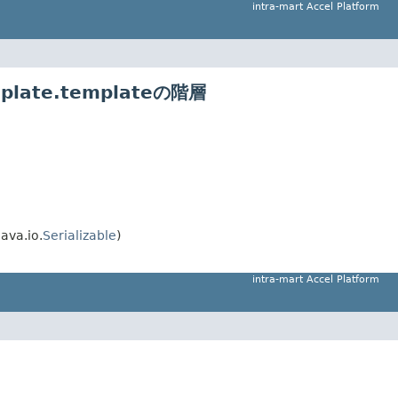
intra-mart Accel Platform
emplate.templateの階層
ava.io.
Serializable
)
intra-mart Accel Platform