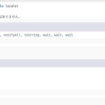
le
locale)
はありません。
,
notifyAll
,
toString
,
wait
,
wait
,
wait