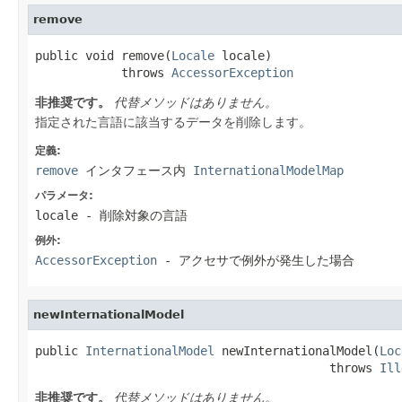
remove
public void remove(
Locale
 locale)

            throws 
AccessorException
非推奨です。
代替メソッドはありません。
指定された言語に該当するデータを削除します。
定義:
remove
インタフェース内
InternationalModelMap
パラメータ:
locale
- 削除対象の言語
例外:
AccessorException
- アクセサで例外が発生した場合
newInternationalModel
public 
InternationalModel
 newInternationalModel(
Loc
                                         throws 
Ill
非推奨です。
代替メソッドはありません。