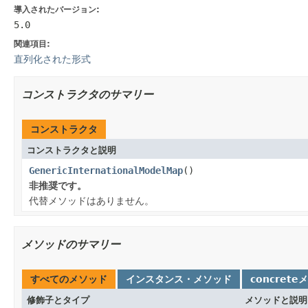
導入されたバージョン:
5.0
関連項目:
直列化された形式
コンストラクタのサマリー
コンストラクタ
コンストラクタと説明
GenericInternationalModelMap
()
非推奨です。
代替メソッドはありません。
メソッドのサマリー
すべてのメソッド
インスタンス・メソッド
concrete
修飾子とタイプ
メソッドと説明