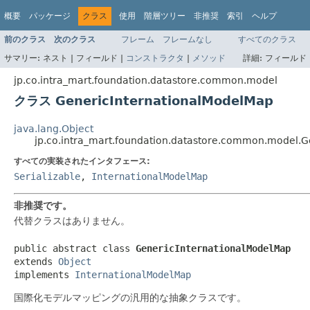
概要
パッケージ
クラス
使用
階層ツリー
非推奨
索引
ヘルプ
前のクラス
次のクラス
フレーム
フレームなし
すべてのクラス
サマリー:
ネスト |
フィールド |
コンストラクタ
|
メソッド
詳細:
フィールド 
jp.co.intra_mart.foundation.datastore.common.model
クラス GenericInternationalModelMap
java.lang.Object
jp.co.intra_mart.foundation.datastore.common.model.
すべての実装されたインタフェース:
Serializable
,
InternationalModelMap
非推奨です。
代替クラスはありません。
public abstract class 
GenericInternationalModelMap
extends 
Object
implements 
InternationalModelMap
国際化モデルマッピングの汎用的な抽象クラスです。