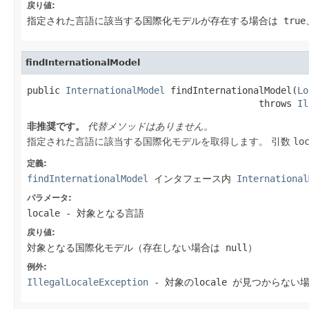
戻り値:
指定された言語に該当する国際化モデルが存在する場合は
true
findInternationalModel
public 
InternationalModel
 findInternationalModel(
Lo
                                          throws 
Il
非推奨です。
代替メソッドはありません。
指定された言語に該当する国際化モデルを取得します。 引数
lo
定義:
findInternationalModel
インタフェース内
International
パラメータ:
locale
- 対象となる言語
戻り値:
対象となる国際化モデル（存在しない場合は
null
）
例外:
IllegalLocaleException
- 対象のlocale が見つからない