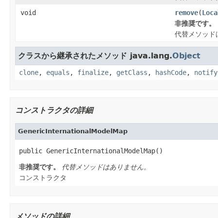
void
remove
(
Loca
非推奨です。
代替メソッド
クラスから継承されたメソッド java.lang.
Object
clone
,
equals
,
finalize
,
getClass
,
hashCode
,
notify
コンストラクタの詳細
GenericInternationalModelMap
public GenericInternationalModelMap()
非推奨です。
代替メソッドはありません。
コンストラクタ
メソッドの詳細