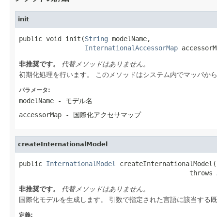
init
public void init(
String
 modelName,

InternationalAccessorMap
 accessorM
非推奨です。
代替メソッドはありません。
初期化処理を行います。 このメソッドはシステム内でマッパか
パラメータ:
modelName
- モデル名
accessorMap
- 国際化アクセサマップ
createInternationalModel
public 
InternationalModel
 createInternationalModel(
                                            throws 
非推奨です。
代替メソッドはありません。
国際化モデルを生成します。 引数で指定された言語に該当する
定義: