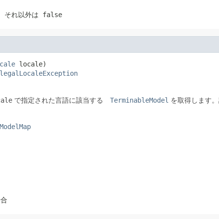
、それ以外は
false
cale
 locale)

legalLocaleException
cale
で指定された言語に該当する
TerminableModel
を取得します。
ModelMap
場合