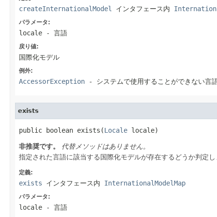
createInternationalModel
インタフェース内
Internation
パラメータ:
locale
- 言語
戻り値:
国際化モデル
例外:
AccessorException
- システムで使用することができない言
exists
public boolean exists(
Locale
 locale)
非推奨です。
代替メソッドはありません。
指定された言語に該当する国際化モデルが存在するどうか判定し
定義:
exists
インタフェース内
InternationalModelMap
パラメータ:
locale
- 言語