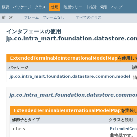
概要
パッケージ
クラス
使用
階層ツリー
非推奨
索引
ヘルプ
前
次
フレーム
フレームなし
すべてのクラス
インタフェースの使用
jp.co.intra_mart.foundation.datastore.
ExtendedTerminableInternationalModelMap
を使用し
パッケージ
説
jp.co.intra_mart.foundation.datastore.common.model
jp.co.intra_mart.foundation.datastore.commo
ExtendedTerminableInternationalModelMap
を実装
修飾子とタイプ
クラスと説明
class
ExtendedGen
非推奨です。