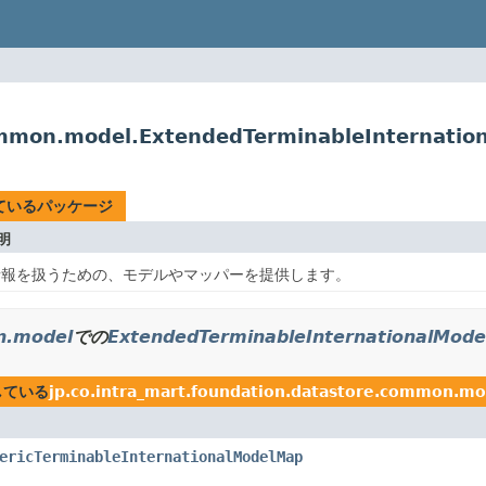
common.model.ExtendedTerminableInternati
ているパッケージ
明
情報を扱うための、モデルやマッパーを提供します。
n.model
での
ExtendedTerminableInternationalMod
している
jp.co.intra_mart.foundation.datastore.common.mo
ericTerminableInternationalModelMap