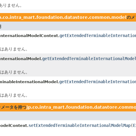
ありません。
p.co.intra_mart.foundation.datastore.common.model
のメ
明
getExtendedTerminableInternatio
InternationalModelContext.
はありません。
getExtendedTerminableInternationalMode
InternationalModel.
はありません。
getExtendedTerminableInternatio
minableInternationalModel.
はありません。
ラメータを持つ
jp.co.intra_mart.foundation.datastore.comm
setExtendedTerminableInternationalModelMap
(
E
ModelContext.