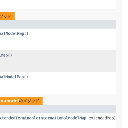
ソッド
nalModelMap
()
lMap
()
nalModelMap
()
on.model
のメソッド
xtendedTerminableInternationalModelMap
extendedMap)