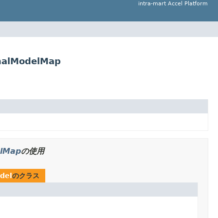
intra-mart Accel Platform
onalModelMap
elMap
の使用
del
のクラス