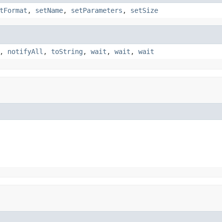
tFormat
,
setName
,
setParameters
,
setSize
,
notifyAll
,
toString
,
wait
,
wait
,
wait