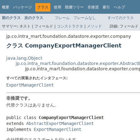
概要
パッケージ
クラス
使用
階層ツリー
非推奨
索引
ヘルプ
前のクラス
次のクラス
フレーム
フレームなし
すべてのクラス
サマリー:
ネスト |
フィールド |
コンストラクタ
|
メソッド
詳細:
フィールド 
jp.co.intra_mart.foundation.datastore.exporter.company
クラス CompanyExportManagerClient
java.lang.Object
jp.co.intra_mart.foundation.datastore.exporter.Abstrac
jp.co.intra_mart.foundation.datastore.exporter.c
すべての実装されたインタフェース:
ExportManagerClient
非推奨です。
代替クラスはありません。
public class 
CompanyExportManagerClient
extends 
AbstractExportManagerClient
implements 
ExportManagerClient
会社情報のエクスポートを行います。