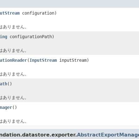
utStream
configuration)
はありません。
ing
configurationPath)
はありません。
ationReader
(
InputStream
inputStream)
はありません。
ath
()
はありません。
nager
()
はありません。
tion.datastore.exporter.
AbstractExportManage