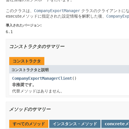
このクラスは、
CompanyExportManager
クラスのクライアントに
executeメソッドに指定された設定情報を解釈した後、
CompanyEx
導入されたバージョン:
6.1
コンストラクタのサマリー
コンストラクタ
コンストラクタと説明
CompanyExportManagerClient
()
非推奨です。
代替メソッドはありません。
メソッドのサマリー
すべてのメソッド
インスタンス・メソッド
concrete