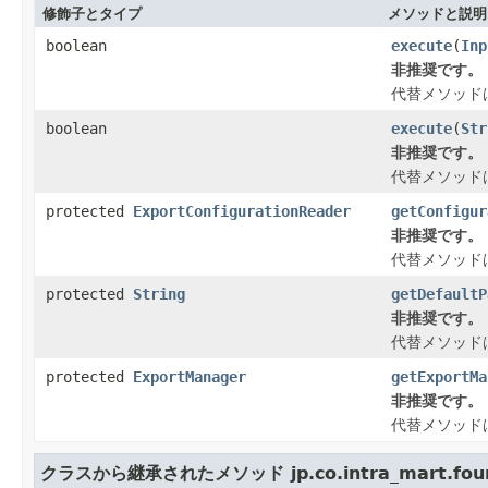
修飾子とタイプ
メソッドと説明
boolean
execute
(
Inp
非推奨です。
代替メソッド
boolean
execute
(
Str
非推奨です。
代替メソッド
protected
ExportConfigurationReader
getConfigur
非推奨です。
代替メソッド
protected
String
getDefaultP
非推奨です。
代替メソッド
protected
ExportManager
getExportMa
非推奨です。
代替メソッド
クラスから継承されたメソッド jp.co.intra_mart.founda