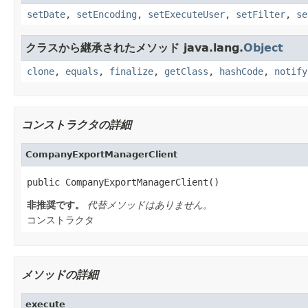
setDate
,
setEncoding
,
setExecuteUser
,
setFilter
,
se
クラスから継承されたメソッド java.lang.
Object
clone
,
equals
,
finalize
,
getClass
,
hashCode
,
notify
コンストラクタの詳細
CompanyExportManagerClient
public CompanyExportManagerClient()
非推奨です。
代替メソッドはありません。
コンストラクタ
メソッドの詳細
execute