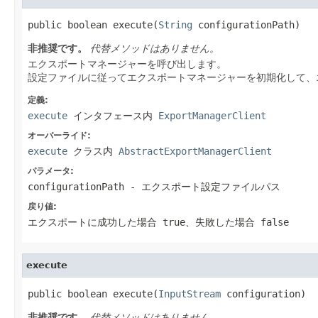
public boolean execute(
String
 configurationPath)
非推奨です。
代替メソッドはありません。
エクスポートマネージャーを呼び出します。
設定ファイルに従ってエクスポートマネージャーを初期化して、
定義:
execute
インタフェース内
ExportManagerClient
オーバーライド:
execute
クラス内
AbstractExportManagerClient
パラメータ:
configurationPath
- エクスポート設定ファイルパス
戻り値:
エクスポートに成功した場合 true、失敗した場合 false
execute
public boolean execute(
InputStream
 configuration)
非推奨です。
代替メソッドはありません。