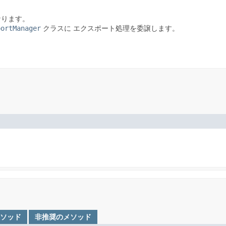
なります。
portManager
クラスに エクスポート処理を委譲します。
メソッド
非推奨のメソッド