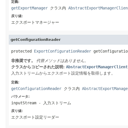
定義:
getExportManager
クラス内
AbstractExportManagerClien
戻り値:
エクスポートマネージャー
getConfigurationReader
protected 
ExportConfigurationReader
 getConfiguratio
非推奨です。
代替メソッドはありません。
クラスからコピーされた説明:
AbstractExportManagerClient
入力ストリームからエクスポート設定情報を取得します。
定義:
getConfigurationReader
クラス内
AbstractExportManage
パラメータ:
inputStream
- 入力ストリーム
戻り値:
エクスポート設定リーダー