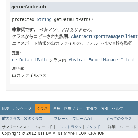
getDefaultPath
protected 
String
 getDefaultPath()
非推奨です。
代替メソッドはありません。
クラスからコピーされた説明:
AbstractExportManagerClient
エクスポート情報の出力ファイルのデフォルトパス情報を取得し
定義:
getDefaultPath
クラス内
AbstractExportManagerClient
戻り値:
出力ファイルパス
概要
パッケージ
クラス
使用
階層ツリー
非推奨
索引
ヘルプ
前のクラス
次のクラス
フレーム
フレームなし
すべてのクラス
サマリー:
ネスト |
フィールド |
コンストラクタ
|
メソッド
詳細:
フィールド 
Copyright © 2012 NTT DATA INTRAMART CORPORATION