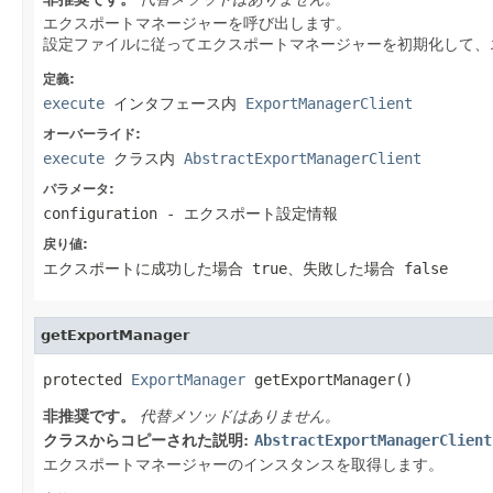
エクスポートマネージャーを呼び出します。
設定ファイルに従ってエクスポートマネージャーを初期化して、
定義:
execute
インタフェース内
ExportManagerClient
オーバーライド:
execute
クラス内
AbstractExportManagerClient
パラメータ:
configuration
- エクスポート設定情報
戻り値:
エクスポートに成功した場合 true、失敗した場合 false
getExportManager
protected 
ExportManager
 getExportManager()
非推奨です。
代替メソッドはありません。
クラスからコピーされた説明:
AbstractExportManagerClient
エクスポートマネージャーのインスタンスを取得します。