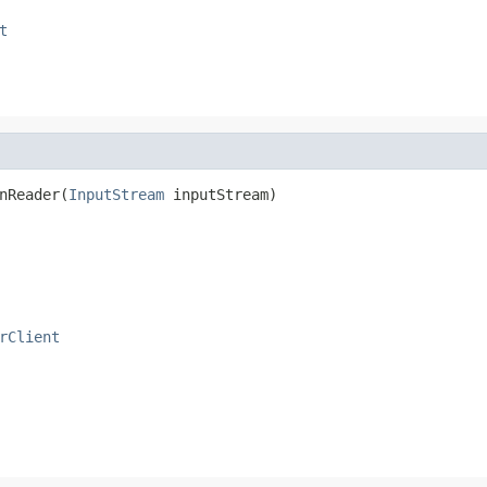
t
nReader(
InputStream
 inputStream)
rClient