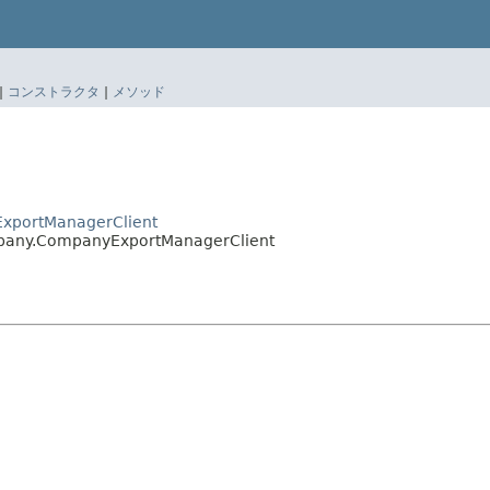
|
コンストラクタ
|
メソッド
tExportManagerClient
ompany.CompanyExportManagerClient