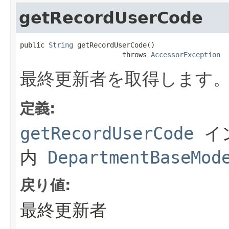
getRecordUserCode
public 
String
 getRecordUserCode()

                         throws 
AccessorException
最終更新者を取得します
定義:
getRecordUserCode
イ
内
DepartmentBaseMod
戻り値:
最終更新者