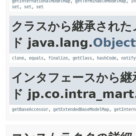
getInternationalModelMap
,
getTerminableModelMap
,
in
set
,
set
,
set
クラスから継承された
ド java.lang.
Object
clone
,
equals
,
finalize
,
getClass
,
hashCode
,
notify
インタフェースから継
ド jp.co.intra_mar
getBaseAccessor
,
getExtendedBaseModelMap
,
getIntern