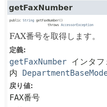
getFaxNumber
public 
String
 getFaxNumber()

                    throws 
AccessorException
FAX番号を取得します。
定義:
getFaxNumber
インタフ
内
DepartmentBaseMod
戻り値:
FAX番号