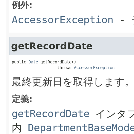
例外:
AccessorException
- 
getRecordDate
public 
Date
 getRecordDate()

                   throws 
AccessorException
最終更新日を取得します
定義:
getRecordDate
インタ
内
DepartmentBaseMod