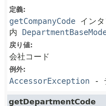
定義:
getCompanyCode
インタ
内
DepartmentBaseMod
戻り値:
会社コード
例外:
AccessorException
- 
getDepartmentCode