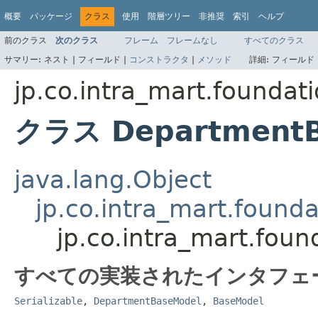
概要
パッケージ
クラス
使用
階層ツリー
非推奨
索引
ヘルプ
前のクラス
次のクラス
フレーム
フレームなし
すべてのクラス
サマリー:
ネスト |
フィールド |
コンストラクタ
|
メソッド
詳細:
フィールド 
jp.co.intra_mart.founda
クラス DepartmentB
java.lang.Object
jp.co.intra_mart.foun
jp.co.intra_mart.fou
すべての実装されたインタフェ
Serializable
,
DepartmentBaseModel
,
BaseModel