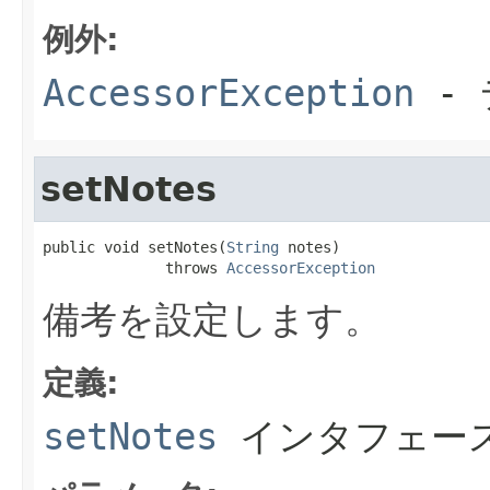
例外:
AccessorException
- 
setNotes
public void setNotes(
String
 notes)

              throws 
AccessorException
備考を設定します。
定義:
setNotes
インタフェー