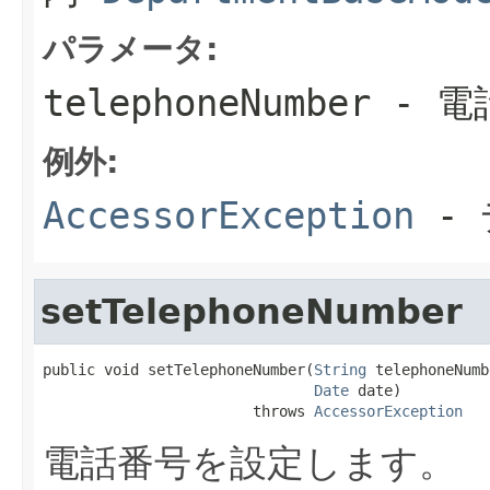
パラメータ:
telephoneNumber
- 電
例外:
AccessorException
- 
setTelephoneNumber
public void setTelephoneNumber(
String
 telephoneNumb
Date
 date)

                        throws 
AccessorException
電話番号を設定します。