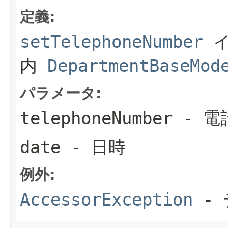
定義:
setTelephoneNumber
イ
内
DepartmentBaseMod
パラメータ:
telephoneNumber
- 電
date
- 日時
例外:
AccessorException
- 