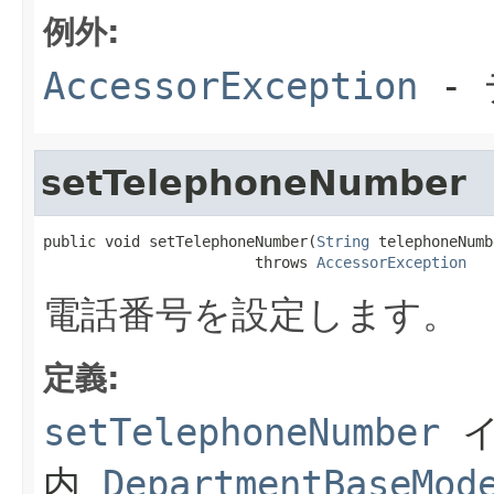
例外:
AccessorException
- 
setTelephoneNumber
public void setTelephoneNumber(
String
 telephoneNumb
                        throws 
AccessorException
電話番号を設定します。
定義:
setTelephoneNumber
イ
内
DepartmentBaseMod