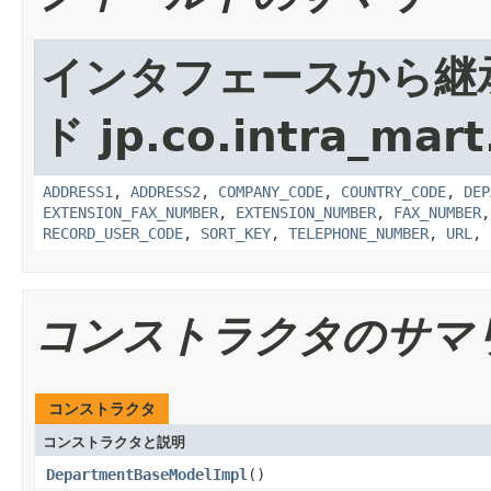
インタフェースから継
ド jp.co.intra_mar
ADDRESS1
,
ADDRESS2
,
COMPANY_CODE
,
COUNTRY_CODE
,
DEP
EXTENSION_FAX_NUMBER
,
EXTENSION_NUMBER
,
FAX_NUMBER
RECORD_USER_CODE
,
SORT_KEY
,
TELEPHONE_NUMBER
,
URL
,
コンストラクタのサマ
コンストラクタ
コンストラクタと説明
DepartmentBaseModelImpl
()