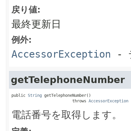
戻り値:
最終更新日
例外:
AccessorException
- 
getTelephoneNumber
public 
String
 getTelephoneNumber()

                          throws 
AccessorException
電話番号を取得します。