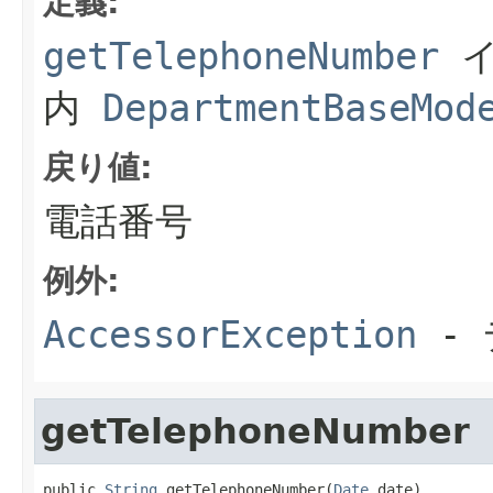
定義:
getTelephoneNumber
イ
内
DepartmentBaseMod
戻り値:
電話番号
例外:
AccessorException
- 
getTelephoneNumber
public 
String
 getTelephoneNumber(
Date
 date)
