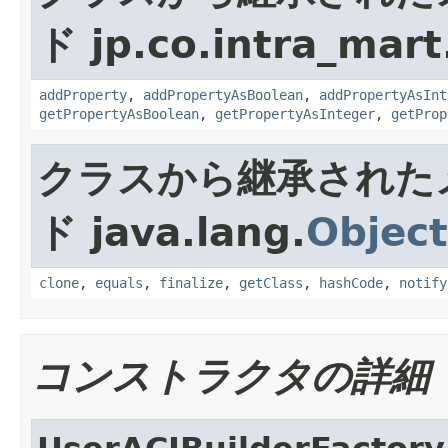
ド jp.co.intra_mart
addProperty
,
addPropertyAsBoolean
,
addPropertyAsInt
getPropertyAsBoolean
,
getPropertyAsInteger
,
getProp
クラスから継承された
ド java.lang.
Object
clone
,
equals
,
finalize
,
getClass
,
hashCode
,
notify
コンストラクタの詳細