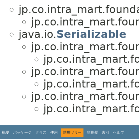
jp.co.intra_mart.foun
jp.co.intra_mart.fo
java.io.
Serializable
jp.co.intra_mart.fo
jp.co.intra_mart.
jp.co.intra_mart.fo
jp.co.intra_mart.
jp.co.intra_mart.fo
jp.co.intra_mart.
概要
パッケージ
クラス
使用
階層ツリー
非推奨
索引
ヘルプ