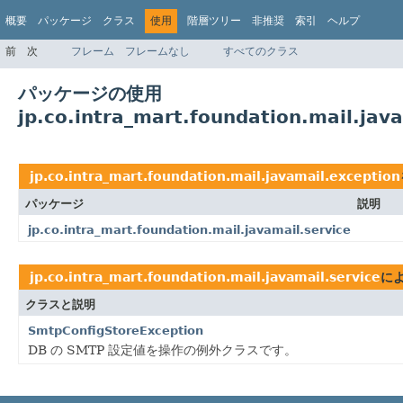
概要
パッケージ
クラス
使用
階層ツリー
非推奨
索引
ヘルプ
前
次
フレーム
フレームなし
すべてのクラス
パッケージの使用
jp.co.intra_mart.foundation.mail.jav
jp.co.intra_mart.foundation.mail.javamail.exception
パッケージ
説明
jp.co.intra_mart.foundation.mail.javamail.service
jp.co.intra_mart.foundation.mail.javamail.service
に
クラスと説明
SmtpConfigStoreException
DB の SMTP 設定値を操作の例外クラスです。