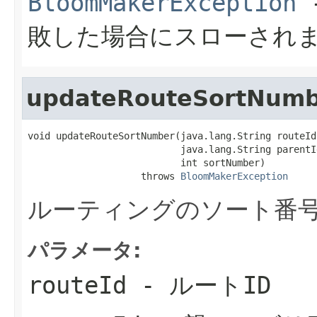
BloomMakerException
敗した場合にスローされ
updateRouteSortNum
void updateRouteSortNumber(java.lang.String routeId,
                           java.lang.String parentId
                           int sortNumber)

                    throws 
BloomMakerException
ルーティングのソート番
パラメータ:
routeId
- ルートID