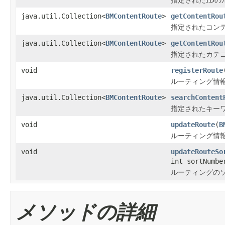
java.util.Collection<
BMContentRoute
>
getContentRou
指定されたコン
java.util.Collection<
BMContentRoute
>
getContentRou
指定されたカテ
void
registerRoute
ルーティング情
java.util.Collection<
BMContentRoute
>
searchContent
指定されたキー
void
updateRoute
(
B
ルーティング情
void
updateRouteSo
int sortNumbe
ルーティングの
メソッドの詳細