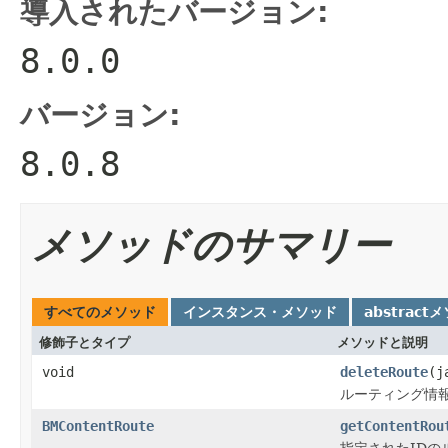
導入されたバージョン:
8.0.0
バージョン:
8.0.8
メソッドのサマリー
すべてのメソッド
インスタンス・メソッド
abstract
修飾子とタイプ
メソッドと説明
void
deleteRoute
(j
ルーティング情
BMContentRoute
getContentRou
指定されたID