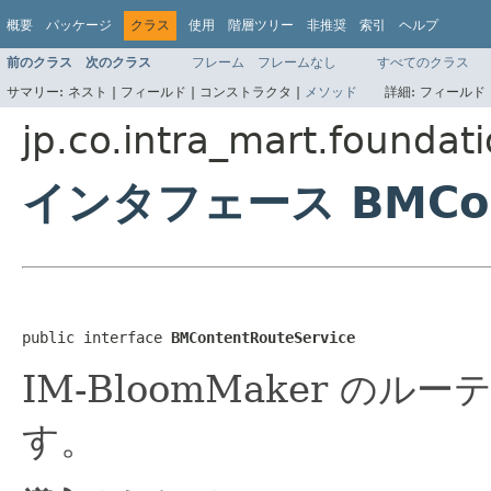
概要
パッケージ
クラス
使用
階層ツリー
非推奨
索引
ヘルプ
前のクラス
次のクラス
フレーム
フレームなし
すべてのクラス
サマリー:
ネスト |
フィールド |
コンストラクタ |
メソッド
詳細:
フィールド 
jp.co.intra_mart.founda
インタフェース BMCont
public interface 
BMContentRouteService
IM-BloomMaker の
す。