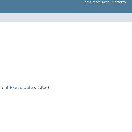
intra-mart Accel Platform
ment.
Executable
<D,R>)