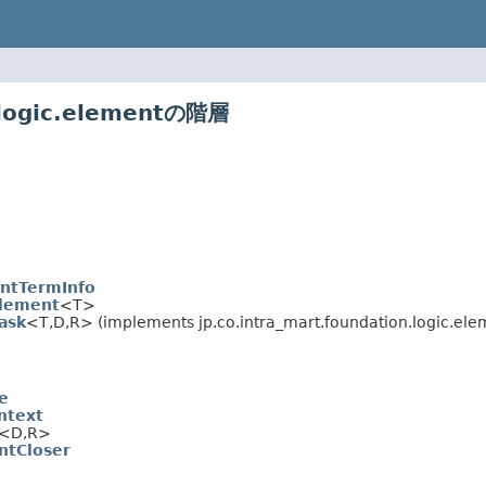
.logic.elementの階層
ntTermInfo
lement
<T>
ask
<T,D,R> (implements jp.co.intra_mart.foundation.logic.ele
e
ntext
<D,R>
ntCloser