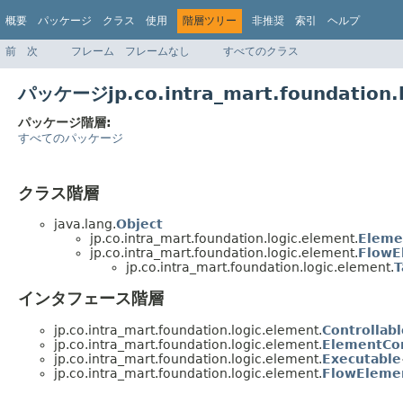
概要
パッケージ
クラス
使用
階層ツリー
非推奨
索引
ヘルプ
前
次
フレーム
フレームなし
すべてのクラス
パッケージjp.co.intra_mart.foundation
パッケージ階層:
すべてのパッケージ
クラス階層
java.lang.
Object
jp.co.intra_mart.foundation.logic.element.
Eleme
jp.co.intra_mart.foundation.logic.element.
FlowE
jp.co.intra_mart.foundation.logic.element.
T
インタフェース階層
jp.co.intra_mart.foundation.logic.element.
Controllabl
jp.co.intra_mart.foundation.logic.element.
ElementCo
jp.co.intra_mart.foundation.logic.element.
Executable
jp.co.intra_mart.foundation.logic.element.
FlowEleme