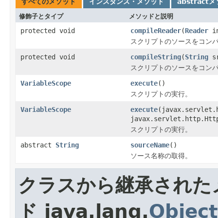
すべてのメソッド
インスタンス・メソッド
abstract
修飾子とタイプ
メソッドと説明
protected void
compileReader
(
Reader
i
スクリプトのソースをコン
protected void
compileString
(
String
sr
スクリプトのソースをコン
VariableScope
execute
()
スクリプトの実行。
VariableScope
execute
(javax.servlet.
javax.servlet.http.Htt
スクリプトの実行。
abstract
String
sourceName
()
ソース名称の取得。
クラスから継承された
ド java.lang.
Object