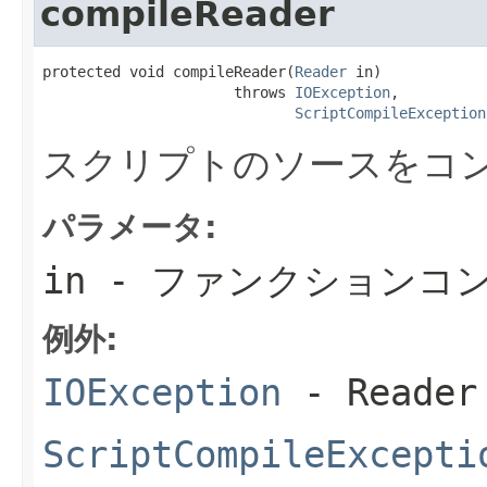
compileReader
protected void compileReader(
Reader
 in)

                      throws 
IOException
,

ScriptCompileException
スクリプトのソースをコ
パラメータ:
in
- ファンクションコ
例外:
IOException
- Read
ScriptCompileExcepti