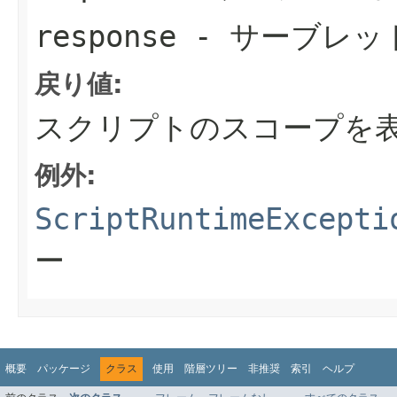
response
- サーブレッ
戻り値:
スクリプトのスコープを
例外:
ScriptRuntimeExcepti
ー
概要
パッケージ
クラス
使用
階層ツリー
非推奨
索引
ヘルプ