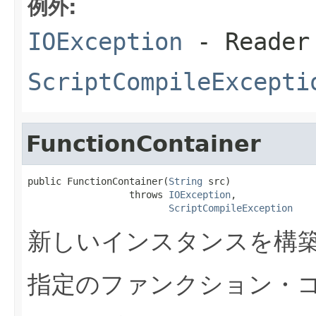
例外:
IOException
- Read
ScriptCompileExcepti
FunctionContainer
public FunctionContainer(
String
 src)

                  throws 
IOException
,

ScriptCompileException
新しいインスタンスを構
指定のファンクション・