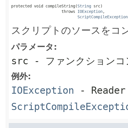
protected void compileString(
String
 src)

                      throws 
IOException
,

ScriptCompileException
スクリプトのソースをコ
パラメータ:
src
- ファンクションコ
例外:
IOException
- Read
ScriptCompileExcepti