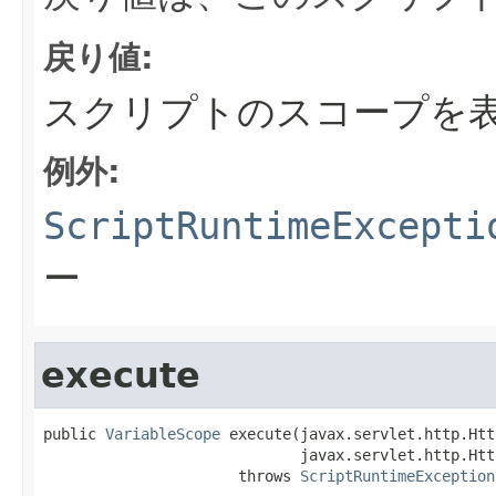
戻り値:
スクリプトのスコープを
例外:
ScriptRuntimeExcepti
ー
execute
public 
VariableScope
 execute(javax.servlet.http.Htt
                             javax.servlet.http.Htt
                      throws 
ScriptRuntimeException