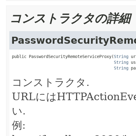
コンストラクタの詳細
PasswordSecurityRem
public PasswordSecurityRemoteServiceProxy(
String
 ur
String
 us
String
 pa
コンストラクタ.
URLにはHTTPActionE
い.
例: