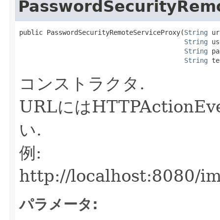
PasswordSecurityRem
public PasswordSecurityRemoteServiceProxy(
String
 ur
String
 us
String
 pa
String
 te
コンストラクタ.
URLにはHTTPActionE
い.
例:
http://localhost:8080/
パラメータ: