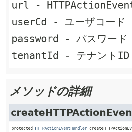
url
- HTTPActionEven
userCd
- ユーザコード
password
- パスワード
tenantId
- テナントID
メソッドの詳細
createHTTPActionEven
protected 
HTTPActionEventHandler
 createHTTPActionEv