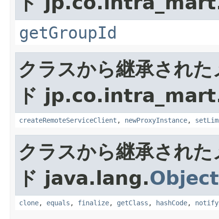
ド jp.co.intra_mart
getGroupId
クラスから継承された
ド jp.co.intra_mart
createRemoteServiceClient
,
newProxyInstance
,
setLim
クラスから継承された
ド java.lang.
Object
clone
,
equals
,
finalize
,
getClass
,
hashCode
,
notify