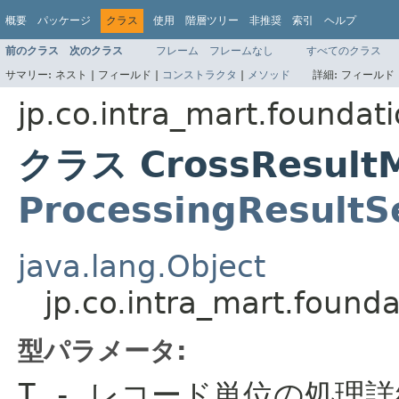
概要
パッケージ
クラス
使用
階層ツリー
非推奨
索引
ヘルプ
前のクラス
次のクラス
フレーム
フレームなし
すべてのクラス
サマリー:
ネスト |
フィールド |
コンストラクタ
|
メソッド
詳細:
フィールド 
jp.co.intra_mart.foundat
クラス CrossResult
ProcessingResultS
java.lang.Object
jp.co.intra_mart.foun
型パラメータ:
T
- レコード単位の処理詳