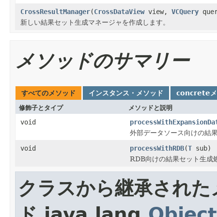
CrossResultManager
(
CrossDataView
view,
VCQuery
que
新しい結果セット生成マネージャを作成します。
メソッドのサマリー
すべてのメソッド
インスタンス・メソッド
concrete
修飾子とタイプ
メソッドと説明
void
processWithExpansionDa
外部データソース向けの結
void
processWithRDB
(
T
sub)
RDB向けの結果セット生成
クラスから継承された
ド java.lang.
Object