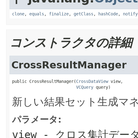
clone
,
equals
,
finalize
,
getClass
,
hashCode
,
notify
コンストラクタの詳細
CrossResultManager
public CrossResultManager(
CrossDataView
 view,

VCQuery
 query)
新しい結果セット生成マ
パラメータ:
view
- クロス集計デー