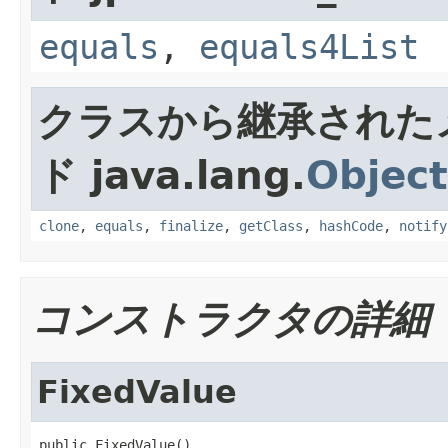
equals
,
equals4List
クラスから継承された
ド java.lang.
Object
clone
,
equals
,
finalize
,
getClass
,
hashCode
,
notify
コンストラクタの詳細
FixedValue
public FixedValue()