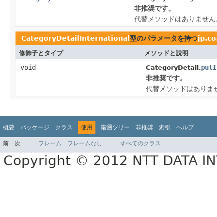
非推奨です。
代替メソッドはありません
CategoryDetailInternational
型のパラメータを持つ
jp.c
修飾子とタイプ
メソッドと説明
void
putI
CategoryDetail.
非推奨です。
代替メソッドはありま
概要
パッケージ
クラス
使用
階層ツリー
非推奨
索引
ヘルプ
前
次
フレーム
フレームなし
すべてのクラス
Copyright © 2012 NTT DATA 