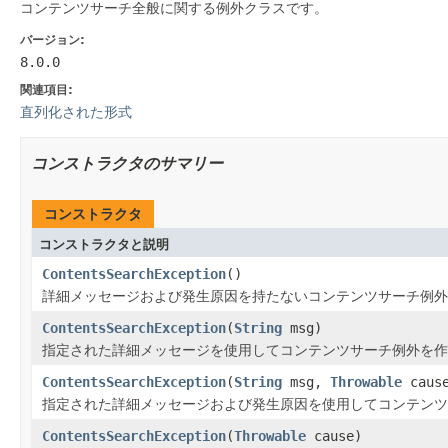
コンテンツサーチ全般に関する例外クラスです。
バージョン:
8.0.0
関連項目:
直列化された形式
コンストラクタのサマリー
コンストラクタ
コンストラクタと説明
ContentsSearchException
()
詳細メッセージおよび発生原因を持たないコンテンツサーチ例外
ContentsSearchException
(
String
msg)
指定された詳細メッセージを使用してコンテンツサーチ例外を作
ContentsSearchException
(
String
msg,
Throwable
caus
指定された詳細メッセージおよび発生原因を使用してコンテンツ
ContentsSearchException
(
Throwable
cause)