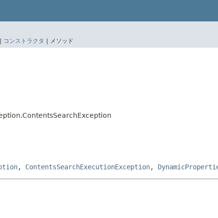
|
コンストラクタ
|
メソッド
ception.ContentsSearchException
ption
,
ContentsSearchExecutionException
,
DynamicProperti