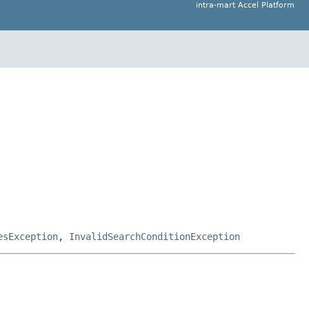
intra-mart Accel Platform
esException
,
InvalidSearchConditionException