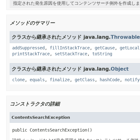
指定された発生原因を使用してコンテンツサーチ例外を作成しま
メソッドのサマリー
クラスから継承されたメソッド java.lang.
Throwable
addSuppressed
,
fillInStackTrace
,
getCause
,
getLocal
printStackTrace
,
setStackTrace
,
toString
クラスから継承されたメソッド java.lang.
Object
clone
,
equals
,
finalize
,
getClass
,
hashCode
,
notify
コンストラクタの詳細
ContentsSearchException
public ContentsSearchException()