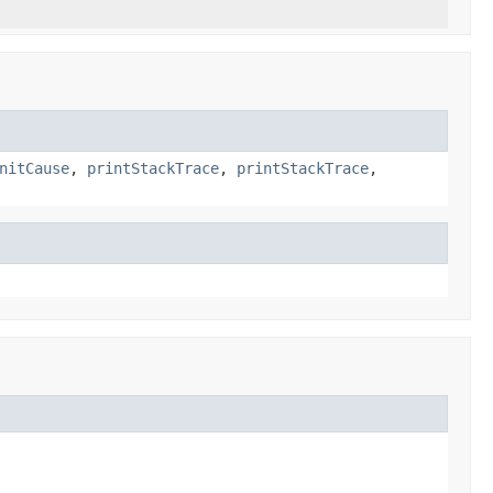
nitCause
,
printStackTrace
,
printStackTrace
,