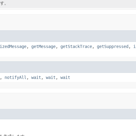
す。
izedMessage
,
getMessage
,
getStackTrace
,
getSuppressed
,
i
,
notifyAll
,
wait
,
wait
,
wait