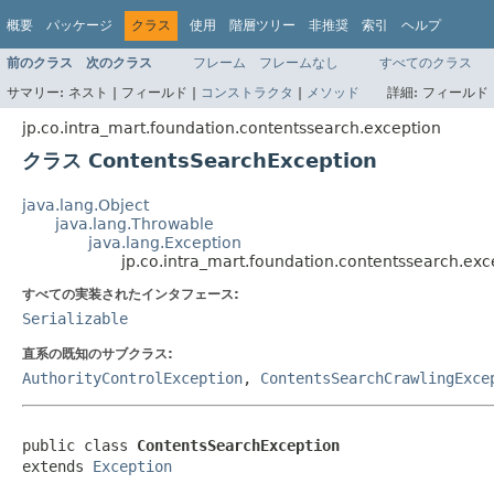
概要
パッケージ
クラス
使用
階層ツリー
非推奨
索引
ヘルプ
前のクラス
次のクラス
フレーム
フレームなし
すべてのクラス
サマリー:
ネスト |
フィールド |
コンストラクタ
|
メソッド
詳細:
フィールド 
jp.co.intra_mart.foundation.contentssearch.exception
クラス ContentsSearchException
java.lang.Object
java.lang.Throwable
java.lang.Exception
jp.co.intra_mart.foundation.contentssearch.ex
すべての実装されたインタフェース:
Serializable
直系の既知のサブクラス:
AuthorityControlException
,
ContentsSearchCrawlingExce
public class 
ContentsSearchException
extends 
Exception