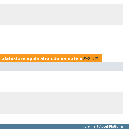
on.datastore.application.domain.item
のクラス
intra-mart Accel Platform