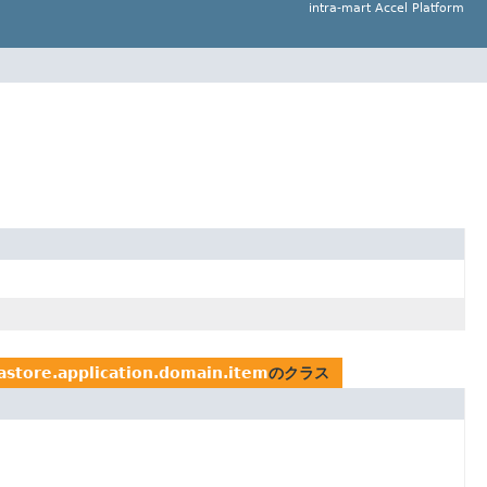
intra-mart Accel Platform
tastore.application.domain.item
のクラス