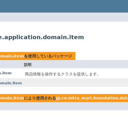
e.application.domain.item
domain.item
を使用しているパッケージ
説明
n.item
商品情報を操作するクラスを提供します。
domain.item
domain.item
により使用される
jp.co.intra_mart.foundation.da