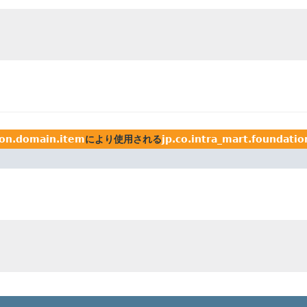
tion.domain.item
により使用される
jp.co.intra_mart.foundati