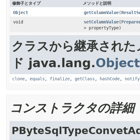
修飾子とタイプ
メソッドと説明
Object
getColumnValue
(
ResultS
void
setColumnValue
(
Prepare
> propertyType)
クラスから継承された
ド java.lang.
Object
clone
,
equals
,
finalize
,
getClass
,
hashCode
,
notify
コンストラクタの詳細
PByteSqlTypeConvetA