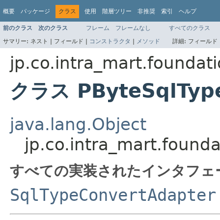
概要
パッケージ
クラス
使用
階層ツリー
非推奨
索引
ヘルプ
前のクラス
次のクラス
フレーム
フレームなし
すべてのクラス
サマリー:
ネスト |
フィールド |
コンストラクタ
|
メソッド
詳細:
フィールド 
jp.co.intra_mart.foundat
クラス PByteSqlTyp
java.lang.Object
jp.co.intra_mart.foun
すべての実装されたインタフェ
SqlTypeConvertAdapter