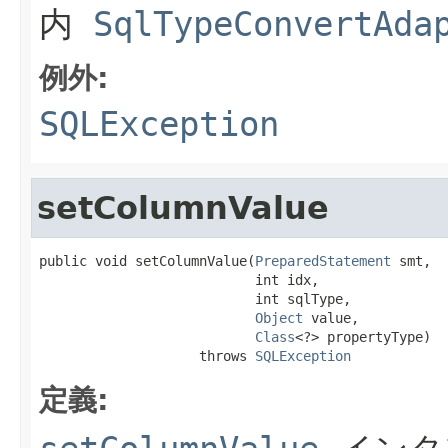
内
SqlTypeConvertAda
例外:
SQLException
setColumnValue
public void setColumnValue(
PreparedStatement
 smt,

                           int idx,

                           int sqlType,

Object
 value,

Class
<?> propertyType)

                    throws 
SQLException
定義: