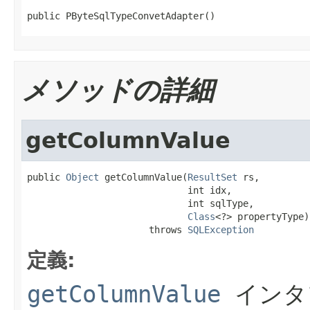
public PByteSqlTypeConvetAdapter()
メソッドの詳細
getColumnValue
public 
Object
 getColumnValue(
ResultSet
 rs,

                             int idx,

                             int sqlType,

Class
<?> propertyType)

                      throws 
SQLException
定義:
getColumnValue
インタ