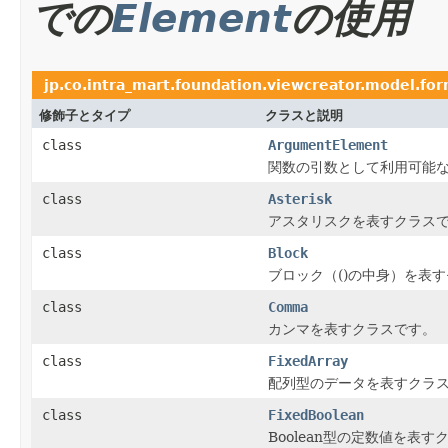
での
Element
の使用
jp.co.intra_mart.foundation.viewcreator.model.fo
修飾子とタイプ
クラスと説明
class
ArgumentElement
関数の引数として利用可能
class
Asterisk
アスタリスクを表すクラス
class
Block
ブロック（()の中身）を表
class
Comma
カンマを表すクラスです。
class
FixedArray
配列型のデータを表すクラ
class
FixedBoolean
Boolean型の定数値を表す