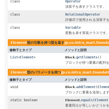
class
Operator
演算子を表すクラスです。
class
RelationalOperator
評価式で使用される演算子
class
Variable
変数を表す実装クラスです
Element
型の引数を持つ型を返す
jp.co.intra_mart.found
修飾子とタイプ
メソッドと説明
List
<
Element
>
getElements
()
Block.
ブロックが持つ要素の配列
Element
型のパラメータを持つ
jp.co.intra_mart.founda
修飾子とタイプ
メソッドと説明
void
addElement
(
Eleme
Block.
ブロックに要素を追加しま
static boolean
equals
(
Element
Element.
要素同士が等しいかどうか