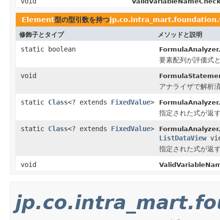
void
ValidVariableNameCheck
Element
型の型引数を持つ
jp.co.intra_mart.foundation
修飾子とタイプ
メソッドと説明
static boolean
FormulaAnalyzer
要素配列が評価式とし
void
FormulaStateme
アナライザで解析
static
Class
<? extends
FixedValue
>
FormulaAnalyzer
指定された式が返
static
Class
<? extends
FixedValue
>
FormulaAnalyzer
ListDataView
vi
指定された式が返
void
ValidVariableNa
jp.co.intra_mart.f