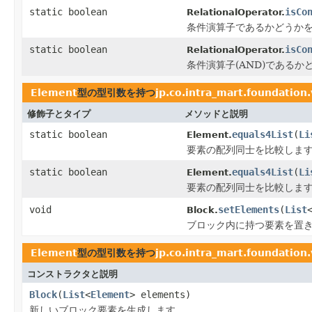
static boolean
isCo
RelationalOperator.
条件演算子であるかどうか
static boolean
isCo
RelationalOperator.
条件演算子(AND)であるか
Element
型の型引数を持つ
jp.co.intra_mart.foundation
修飾子とタイプ
メソッドと説明
static boolean
equals4List
(
Li
Element.
要素の配列同士を比較しま
static boolean
equals4List
(
Li
Element.
要素の配列同士を比較しま
void
setElements
(
List
Block.
ブロック内に持つ要素を置
Element
型の型引数を持つ
jp.co.intra_mart.foundation
コンストラクタと説明
Block
(
List
<
Element
> elements)
新しいブロック要素を生成します。