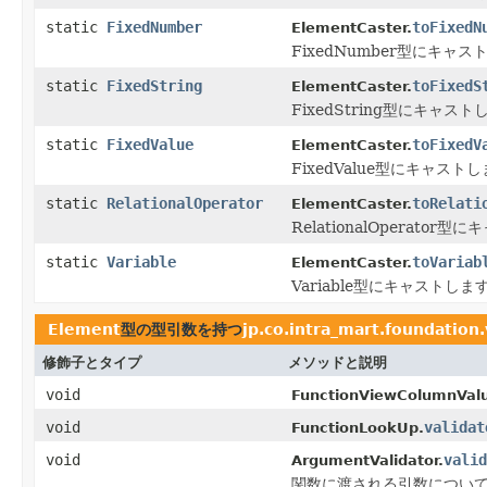
static
FixedNumber
toFixedN
ElementCaster.
FixedNumber型にキャ
static
FixedString
toFixedS
ElementCaster.
FixedString型にキャス
static
FixedValue
toFixedV
ElementCaster.
FixedValue型にキャスト
static
RelationalOperator
toRelati
ElementCaster.
RelationalOperator
static
Variable
toVariab
ElementCaster.
Variable型にキャストしま
Element
型の型引数を持つ
jp.co.intra_mart.foundation
修飾子とタイプ
メソッドと説明
void
FunctionViewColumnVal
void
validat
FunctionLookUp.
void
valid
ArgumentValidator.
関数に渡される引数につい