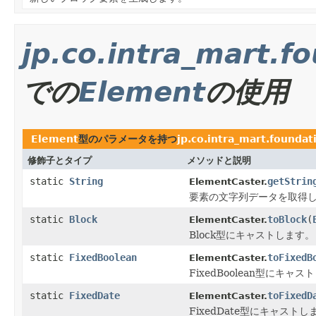
jp.co.intra_mart.f
での
Element
の使用
Element
型のパラメータを持つ
jp.co.intra_mart.founda
修飾子とタイプ
メソッドと説明
static
String
getStrin
ElementCaster.
要素の文字列データを取得
static
Block
toBlock
(
ElementCaster.
Block型にキャストします。
static
FixedBoolean
toFixedB
ElementCaster.
FixedBoolean型にキャ
static
FixedDate
toFixedD
ElementCaster.
FixedDate型にキャストし