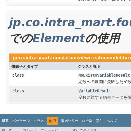
jp.co.intra_mart.f
での
Element
の使用
jp.co.intra_mart.foundation.viewcreator.model.for
修飾子とタイプ
クラスと説明
class
NoExistsVariableResult
定数への展開に失敗した変
class
VariableResult
変数に対する結果データを
概要
パッケージ
クラス
使用
階層ツリー
非推奨
索引
ヘルプ
前
次
フレーム
フレームなし
すべてのクラス