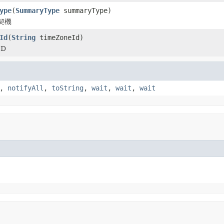
ype
(
SummaryType
summaryType)
契機
Id
(
String
timeZoneId)
D
,
notifyAll
,
toString
,
wait
,
wait
,
wait