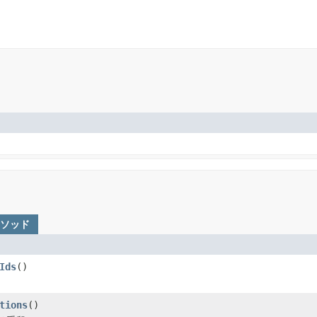
メソッド
Ids
()
tions
()