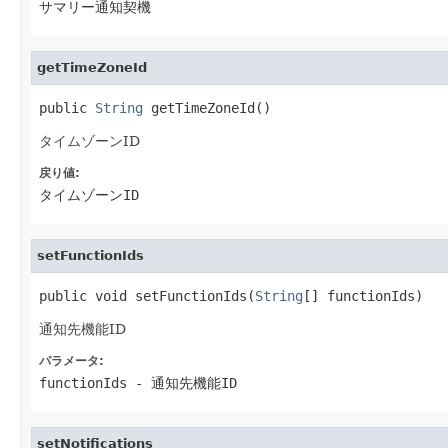
サマリー通知契機
getTimeZoneId
public 
String
 getTimeZoneId()
タイムゾーンID
戻り値:
タイムゾーンID
setFunctionIds
public void setFunctionIds(
String
[] functionIds)
通知先機能ID
パラメータ:
functionIds
- 通知先機能ID
setNotifications