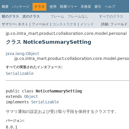
概要
パッケージ
クラス
使用
階層ツリー
非推奨
索引
ヘルプ
前のクラス
次のクラス
フレーム
フレームなし
すべてのクラス
サマリー:
ネスト |
フィールド |
コンストラクタ
|
メソッド
詳細:
フィールド 
jp.co.intra_mart.product.collaboration.core.model.personal
クラス NoticeSummarySetting
java.lang.Object
jp.co.intra_mart.product.collaboration.core.model.per
すべての実装されたインタフェース:
Serializable
public class 
NoticeSummarySetting
extends 
Object
implements 
Serializable
サマリ通知の設定および受け取り手段を保持するクラスです。
バージョン:
8.0.1