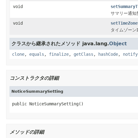
void
setSummaryT
サマリー通知
void
setTimeZone
タイムゾーンI
クラスから継承されたメソッド java.lang.
Object
clone
,
equals
,
finalize
,
getClass
,
hashCode
,
notify
コンストラクタの詳細
NoticeSummarySetting
public NoticeSummarySetting()
メソッドの詳細