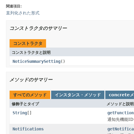
関連項目:
直列化された形式
コンストラクタのサマリー
コンストラクタ
コンストラクタと説明
NoticeSummarySetting
()
メソッドのサマリー
すべてのメソッド
インスタンス・メソッド
concrete
修飾子とタイプ
メソッドと説明
String
[]
getFunction
通知先機能ID
Notifications
getNotifica