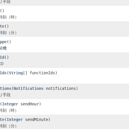
り手段
()
時刻（時）
te
()
時刻（分）
ype
()
契機
Id
()
D
Ids
(
String
[] functionIds)
tions
(
Notifications
notifications)
り手段
(
Integer
sendHour)
時刻（時）
te
(
Integer
sendMinute)
時刻（分）