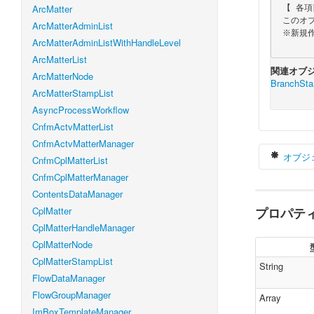
ArcMatter
 【 各項目の必須／任意 】

 このオブジェクトは値を取得する時にのみ使用しますので、全て任意項目となります。

ArcMatterAdminList
 ※新規作成、更新、削除には使用しません。

ArcMatterAdminListWithHandleLevel
ArcMatterList
関連オブジ
ArcMatterNode
BranchStar
ArcMatterStampList
AsyncProcessWorkflow
CnfmActvMatterList
CnfmActvMatterManager
オブジ
CnfmCplMatterList
CnfmCplMatterManager
ContentsDataManager
CplMatter
プロパテ
v
CplMatterHandleManager
CplMatterNode
}
CplMatterStampList
String
FlowDataManager
FlowGroupManager
Array
ImBoxTemplateManager