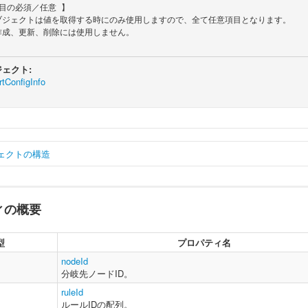
ェクト:
tConfigInfo
ェクトの構造
ィの概要
ar
 branchStartRuleConfigInfo 
=
{
    nodeId 
:
String
,
// 分岐先ノードID。
    ruleId 
:
Array
// ルールIDの配列。
型
プロパティ名
nodeId
分岐先ノードID。
ruleId
ルールIDの配列。