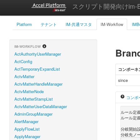
スクリプト開発向けim-Bi
Platform
テナント
IM-共通マスタ
IM-Workflow
IMB
IM-WORKFLOW
Branc
ActAuthorityUserManager
ActConfig
ActTemporaryExpandList
コンポーネ
ActvMatter
since
ActvMatterHandleManager
ActvMatterNode
コンポ
ActvMatterStampList
ActvMatterUserDataManager
ルール定
AdminGroupManager
ルール定義
AlertManager
ApplyFlowList
分岐開始
分岐先ノ
ApplyManager