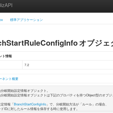
zAPI
ox
標準アプリケーション
hStartRuleConfigInfo
オブジェ
ント情報
7.2
ーネント概要
義分岐開始設定情報オブジェクト。
分岐開始設定情報オブジェクトは下記のプロパティを持つObject型のオブ
設定情報「
BranchStartConfigInfo
」で、分岐開始方法が「ルール」の場合、
ードIDに対したルール情報を保存する時に使用します。