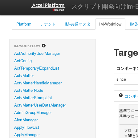
スクリプト開発向けim-Bi
Platform
テナント
IM-共通マスタ
IM-Workflow
IMB
IM-WORKFLOW
Targe
ActAuthorityUserManager
ActConfig
ActTemporaryExpandList
コンポーネ
ActvMatter
since
ActvMatterHandleManager
ActvMatterNode
コンポ
ActvMatterStampList
ActvMatterUserDataManager
基準フロ
AdminGroupManager
基準フロー
AlertManager
ApplyFlowList
 フローID、基準日、ロケールIDを基準にして取得したフロー情報を保持するモデルです。

ApplyManager
 ※DBと関連しないモデルです。
