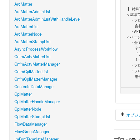
ArcMatter
 【 特殊項目 】

ArcMatterAdminList
 ＜基準フロー詳細情報の配列＞

ArcMatterAdminListWithHandleLevel
   ・フローID、基準日、ロケールIDを基準にして取得したコンテンツ、ルート詳細情報を

ArcMatterList
     含むフロー詳細情報を格納します。

   ・API によって格納される内容と件数が異なります。 詳しくは各 API の説明をご覧ください。

ArcMatterNode
 ＜バージョンステータス＞

ArcMatterStampList
   ・全ての基準フロー詳細情報で統合したバージョンステータスを格納します。

AsyncProcessWorkflow
     全ての詳細情報のバージョンステータスが「ユーザ有効」の場合　　　：「ユーザ有効」

     「システム無効」が存在せず、１つでも「ユーザ無効」が含まれる場合：「ユーザ無効」

CnfmActvMatterList
     １つでも「システム無効」が含まれる場合　　　　　　　　　　　　　：「システム無効」

CnfmActvMatterManager
   ・フロー情報が null、または、基準フロー詳細情報の配列が０件の場合は「システム無効」を格納します。

CnfmCplMatterList
   ・フロー情報、基準フロー詳細情報が格納されている場合でも、バージョンステータスが「ユーザ有効」以外の

     場合は、申請、一時保存ができません。

CnfmCplMatterManager
ContentsDataManager
CplMatter
CplMatterHandleManager
CplMatterNode
オブジ
CplMatterStampList
FlowDataManager
FlowGroupManager
ImBoxTemplateManager
v