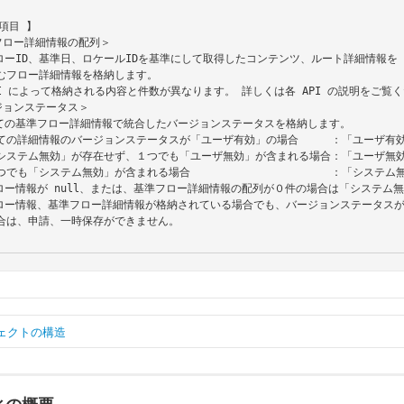
ェクトの構造
ar
 targetFlowDataInfo 
=
{