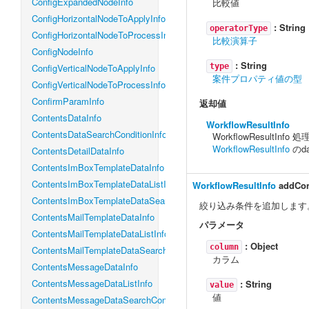
ConfigExpandedNodeInfo
比較値
ConfigHorizontalNodeToApplyInfo
:
String
operatorType
ConfigHorizontalNodeToProcessInfo
比較演算子
ConfigNodeInfo
:
String
ConfigVerticalNodeToApplyInfo
type
案件プロパティ値の型
ConfigVerticalNodeToProcessInfo
ConfirmParamInfo
返却値
ContentsDataInfo
WorkflowResultInfo
ContentsDataSearchConditionInfo
WorkflowResultIn
WorkflowResultInfo
のd
ContentsDetailDataInfo
ContentsImBoxTemplateDataInfo
ContentsImBoxTemplateDataListInfo
WorkflowResultInfo
addCon
ContentsImBoxTemplateDataSearchConditionInfo
絞り込み条件を追加します
ContentsMailTemplateDataInfo
パラメータ
ContentsMailTemplateDataListInfo
:
Object
column
ContentsMailTemplateDataSearchConditionInfo
カラム
ContentsMessageDataInfo
ContentsMessageDataListInfo
:
String
value
値
ContentsMessageDataSearchConditionInfo