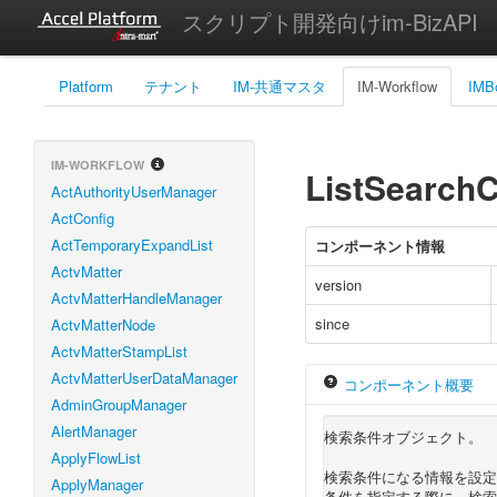
スクリプト開発向けim-BizAPI
Platform
テナント
IM-共通マスタ
IM-Workflow
IMB
IM-WORKFLOW
ListSearchC
ActAuthorityUserManager
ActConfig
ActTemporaryExpandList
コンポーネント情報
ActvMatter
version
ActvMatterHandleManager
since
ActvMatterNode
ActvMatterStampList
ActvMatterUserDataManager
コンポーネント概要
AdminGroupManager
AlertManager
検索条件オブジェクト。
ApplyFlowList
検索条件になる情報を設定
ApplyManager
条件を指定する際に、検索