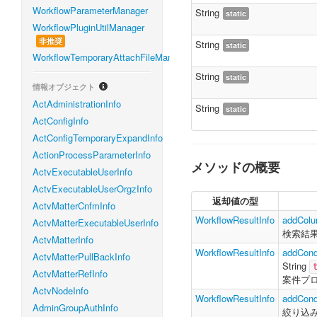
WorkflowParameterManager
String
static
WorkflowPluginUtilManager
非推奨
String
static
WorkflowTemporaryAttachFileManager
String
static
情報オブジェクト
ActAdministrationInfo
String
static
ActConfigInfo
ActConfigTemporaryExpandInfo
ActionProcessParameterInfo
メソッドの概要
ActvExecutableUserInfo
ActvExecutableUserOrgzInfo
返却値の型
ActvMatterCnfmInfo
WorkflowResultInfo
addColu
ActvMatterExecutableUserInfo
検索結
ActvMatterInfo
WorkflowResultInfo
addCond
ActvMatterPullBackInfo
String
ActvMatterRefInfo
案件プ
ActvNodeInfo
WorkflowResultInfo
addCond
AdminGroupAuthInfo
絞り込