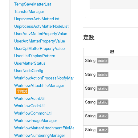
TempSaveMatterList
TransferManager
UnprocessActvMatterList
UnprocessActvMatterNodeList
UserActvMatterPropertyValue
定数
UserArcMatterPropertyValue
UserCplMatterPropertyValue
型
UserListDisplayPattern
String
static
UserMatterStatus
UserNodeConfig
String
static
WorkflowActionProcessNotifyManager
WorkflowAttachFileManager
String
static
非推奨
WorkflowAuthUtil
String
static
WorkflowCodeUtil
WorkflowCommonUtil
String
static
WorkflowImageManager
WorkflowMatterAttachmentFileManager
String
static
WorkflowNumberingManager