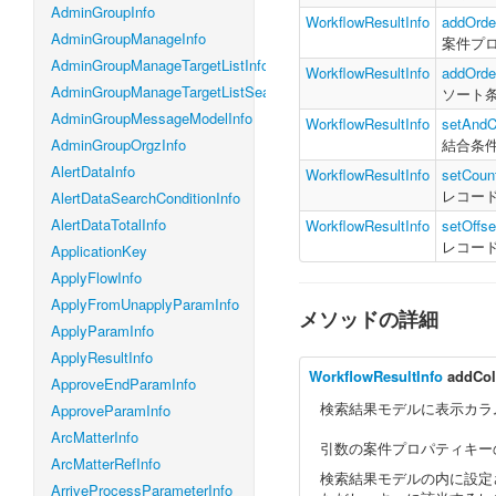
AdminGroupInfo
WorkflowResultInfo
addOrde
AdminGroupManageInfo
案件プ
AdminGroupManageTargetListInfo
WorkflowResultInfo
addOrde
AdminGroupManageTargetListSearchConditionInfo
ソート
AdminGroupMessageModelInfo
WorkflowResultInfo
setAndC
AdminGroupOrgzInfo
結合条
AlertDataInfo
WorkflowResultInfo
setCoun
レコー
AlertDataSearchConditionInfo
AlertDataTotalInfo
WorkflowResultInfo
setOffse
レコー
ApplicationKey
ApplyFlowInfo
ApplyFromUnapplyParamInfo
メソッドの詳細
ApplyParamInfo
ApplyResultInfo
WorkflowResultInfo
addCo
ApproveEndParamInfo
検索結果モデルに表示カラ
ApproveParamInfo
ArcMatterInfo
引数の案件プロパティキー
ArcMatterRefInfo
検索結果モデルの内に設定
ArriveProcessParameterInfo