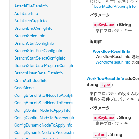
ただし、キーに該当するレ
AttachFileDataInfo
「
UserMatterPropertyInfo
AuthUserInfo
パラメータ
AuthUserOrgzInfo
:
String
mpKeyName
BranchEndConfigInfo
案件プロパティキー
BranchSelectInfo
返却値
BranchStartConfigInfo
BranchStartRuleConfigInfo
WorkflowResultInfo
WorkflowResultIn
BranchStartSelectConfigInfo
WorkflowResultInfo
のd
BranchStartUserProgramConfigInfo
BranchUnionDetailDataInfo
WorkflowResultInfo
addCon
CnfmAuthUserInfo
String
)
type
CodeModel
案件プロパティの絞り込み
ConfigBranchStartNodeToApplyInfo
引数の案件プロパティキー
ConfigBranchStartNodeToProcessInfo
パラメータ
ConfigConfirmNodeToApplyInfo
:
String
ConfigConfirmNodeToProcessInfo
mpKeyName
案件プロパティキー
ConfigDynamicNodeToApplyInfo
ConfigDynamicNodeToProcessInfo
:
String
value