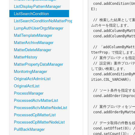
 cond.addCondition(UnprocessActvMatterList.FLOW_NAME, "フロー",ListSearchCondition.OP_LIK
ListDisplayPatternManager
E);

ListSearchCondition
 // 検索した結果として案件プロパティを一緒に取得したい場合には「addColumnByMatterProp」でそのカラ
ListSearchConditionNoMatterProperty
ムのキーを指定します。

LumpAuthUserOrgzManager
 cond.addColumnByMatterProp("key1");

MailTemplateManager
 cond.addColumnByMatterProp("key2");

MatterArchiveManager
 // 「addColumnByMatterProp」追加した案件プロパティを条件式で使用した場合には「addConditionByMa
MatterDeleteManager
tterProp」で指定します。
MatterHistory
 // 案件プロパティを指定する場合にはカラムタイプを指定する必要があります。

 // 設定例）案件プロパティのキー「key2」が1000より大きい場合の条件を追加、ただしカラムは「文字列」と
MatterPropertyDataManager
して扱い検索します。

MonitoringManager
 cond.addConditionByMatterProp("key2", "1000", ListSearchCondition.OP_GT, ListSearchCond
OriginalActAdminList
ition.COL_VARCHAR);

OriginalActList
 // ソート条件を指定する。フローIDで「昇順」ソートする。

ProcessManager
 cond.addOrder(UnprocessActvMatterList.FLOW_ID, true); // true:昇順 / false:降順

ProcessedActvMatterList
 // 案件プロパティをソート条件として指定します。ただしカラムは「数字」として扱いソートします。

ProcessedActvMatterNodeList
 cond.addOrderByMatterProp("key2", false, ListSearchCondition.COL_NUMBER);

ProcessedCplMatterList
ProcessedCplMatterNodeList
 // データ取得の件数を絞ります。

 cond.setOffset(0); // 「０」行から

PullBackManager
 cond.setCount(3);  // 「３」行まで
