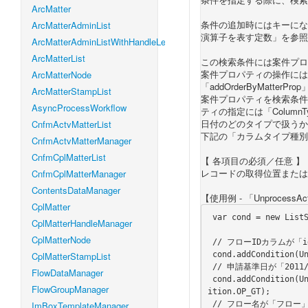
ArcMatter
条件の追加時にはキーにな
ArcMatterAdminList
演算子を表す定数」を参照
ArcMatterAdminListWithHandleLevel
ArcMatterList
この検索条件には案件プロ
案件プロパティの操作には「addCo
ArcMatterNode
「addOrderByMatterP
ArcMatterStampList
案件プロパティを検索条件
AsyncProcessWorkflow
ティの指定には「Colum
日付のどのタイプで扱うか
CnfmActvMatterList
下記の「カラムタイプ種別
CnfmActvMatterManager
CnfmCplMatterList
【 各項目の必須／任意 】
レコードの取得位置または
CnfmCplMatterManager
ContentsDataManager
【使用例 - 「UnprocessA
CplMatter
 var cond = new ListSearchCondition();

CplMatterHandleManager
CplMatterNode
 // フローIDカラムが「id001」と同じものを検索

 cond.addCondition(UnprocessActvMatterList.FLOW_ID, "id001", ListSearchCondition.OP_EQ);

CplMatterStampList
 // 申請基準日が「2011/01/01」より大きいものを検索

FlowDataManager
 cond.addCondition(UnprocessActvMatterList.APPLY_BASE_DATE, "2011/01/01", ListSearchCond
FlowGroupManager
ition.OP_GT);

 // フロー名が「フロー」を含めるものを検索

ImBoxTemplateManager