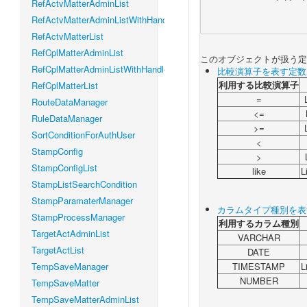
RefActvMatterAdminList
RefActvMatterAdminListWithHandleLevel
RefActvMatterList
RefCplMatterAdminList
このオブジェクトが扱う定
RefCplMatterAdminListWithHandleLevel
比較演算子を表す定数
利用する比較演算子
RefCplMatterList
=
RouteDataManager
<=
RuleDataManager
>=
SortConditionForAuthUser
<
StampConfig
>
StampConfigList
like
L
StampListSearchCondition
StampParamaterManager
カラムタイプ種別を表
StampProcessManager
利用するカラム種別
TargetActAdminList
VARCHAR
TargetActList
DATE
TempSaveManager
TIMESTAMP
L
NUMBER
TempSaveMatter
TempSaveMatterAdminList